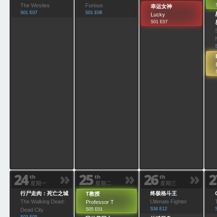
The Westies
Furious
幸运女神
S01 E07
S01 E06
Lucky
S01 E07
»
»
»
24
25
26
2
th
th
th
星期一
星期二
星期三
行尸走肉：死亡之城
终极格斗王
T教授
The Walking Dead:
Ultimate Fighter
Professor T
S34 E12
Dead City
S05 E01