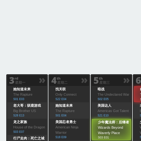
»
»
»
3
4
5
6
rd
th
th
星期一
星期二
星期三
她知道未来
找关联
暗战
The Rapture
Only Connect
The Undeclared War
S01 E03
S22 E04
S02 E05
老大哥：驯鹿游戏
她知道未来
美国达人
Big Brother US
The Rapture
Americas Got Talent
S28 E13
S01 E04
S21 E10
龙之家族
美国忍者勇士
少年魔法师：后继者
House of the Dragon
American Ninja
Wizards Beyond
S03 E07
Warrior
Waverly Place
S18 E09
S03 E01
行尸走肉：死亡之城