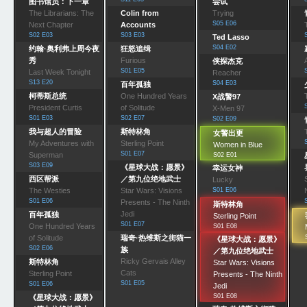
图书馆员：下一章
尝试
The Librarians: The
Colin from
Trying
S05 E06
Next Chapter
Accounts
S02 E03
S03 E03
Ted Lasso
S04 E02
约翰·奥利弗上周今夜
狂怒追缉
秀
Furious
侠探杰克
S01 E05
Last Week Tonight
Reacher
S13 E20
S04 E03
百年孤独
柯蒂斯总统
One Hundred Years
X战警97
President Curtis
of Solitude
X-Men 97
S01 E03
S02 E07
S02 E09
我与超人的冒险
斯特林角
女警出更
My Adventures with
Sterling Point
Women in Blue
S01 E07
Superman
S02 E01
S03 E09
《星球大战：愿景》
幸运女神
西区帮派
／第九位绝地武士
Lucky
The Westies
Star Wars: Visions
S01 E06
S01 E06
Presents - The Ninth
斯特林角
Jedi
百年孤独
Sterling Point
S01 E07
One Hundred Years
S01 E08
of Solitude
瑞奇·热维斯之街猫一
《星球大战：愿景》
S02 E06
族
／第九位绝地武士
Ricky Gervais Alley
斯特林角
Star Wars: Visions
Cats
Sterling Point
Presents - The Ninth
S01 E05
S01 E06
Jedi
S01 E08
《星球大战：愿景》