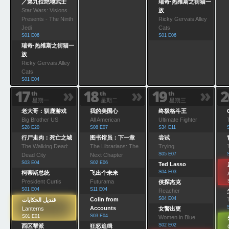
／第九位绝地武士
瑞奇·热维斯之街猫一
Star Wars: Visions
族
Presents - The Ninth
Ricky Gervais Alley
Jedi
Cats
S01 E06
S01 E06
瑞奇·热维斯之街猫一
族
Ricky Gervais Alley
Cats
S01 E04
»
»
»
17
18
19
2
th
th
th
星期一
星期二
星期三
老大哥：驯鹿游戏
我的美国心
终极格斗王
Big Brother US
All American
Ultimate Fighter
S28 E20
S08 E07
S34 E11
行尸走肉：死亡之城
图书馆员：下一章
尝试
The Walking Dead:
The Librarians: The
Trying
S05 E07
Dead City
Next Chapter
S03 E04
S02 E06
Ted Lasso
S04 E03
柯蒂斯总统
飞出个未来
President Curtis
Futurama
侠探杰克
S01 E04
S11 E04
Reacher
S04 E04
Colin from
قنديل الحكايات
Accounts
Lanterns
女警出更
S03 E04
S01 E01
Women in Blue
S02 E02
西区帮派
狂怒追缉