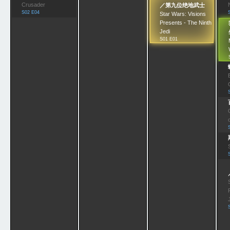
Crusader
／第九位绝地武士
S02 E04
Star Wars: Visions
Presents - The Ninth
Jedi
S01 E01