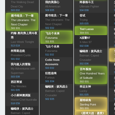
The Walking Dead:
我的美国心
终极格斗王
Dead City
All American
Ultimate Fighter
S03 E02
S08 E05
S34 E09
图书馆员：下一章
尝试
图书馆员：下一章
The Librarians: The
Trying
The Librarians: The
S05 E05
Next Chapter
Next Chapter
S02 E02
S02 E01
Ted Lasso
约翰·奥利弗上周今夜
S04 E01
飞出个未来
秀
Futurama
X战警97
Last Week Tonight
S11 E01
X-Men 97
S13 E19
S02 E08
飞出个未来
柯蒂斯总统
Futurama
蝙蝠侠：披风战士
S11 E02
President Curtis
Batman: Caped
S01 E02
Colin from
Crusader
S02 E06
我与超人的冒险
Accounts
S03 E02
My Adventures with
百年孤独
Superman
狂怒追缉
One Hundred Years
S03 E08
Furious
of Solitude
S01 E04
西区帮派
S02 E01
The Westies
蝙蝠侠：披风战士
幸运女神
S01 E05
Batman: Caped
Lucky
S01 E05
小小厨神澳洲版
Crusader
S02 E05
MasterChef Australia
斯特林角
S18 E59
Sterling Point
蝙蝠侠：披风战士
S01 E01
Batman: Caped
《星球大战：愿景》