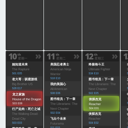
»
»
»
10
11
12
1
th
th
th
星期一
星期二
星期三
她知道未来
美国忍者勇士
终极格斗王
The Rapture
American Ninja
Ultimate Fighter
S01 E05
S34 E10
Warrior
S18 E10
老大哥：驯鹿游戏
图书馆员：下一章
Big Brother US
我的美国心
The Librarians: The
S28 E17
All American
Next Chapter
S08 E06
S02 E05
龙之家族
图书馆员：下一章
House of the Dragon
侠探杰克
S03 E08
The Librarians: The
Reacher
Next Chapter
S04 E01
行尸走肉：死亡之城
S02 E04
The Walking Dead:
侠探杰克
Dead City
飞出个未来
Reacher
S03 E03
S04 E02
Futurama
S11 E03