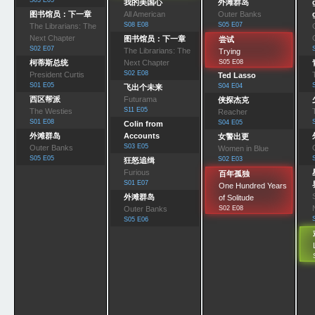
S03 E05
我的美国心
外滩群岛
图书馆员：下一章
All American
Outer Banks
S08 E08
S05 E07
The Librarians: The
Next Chapter
图书馆员：下一章
尝试
S02 E07
The Librarians: The
Trying
柯蒂斯总统
Next Chapter
S05 E08
S02 E08
President Curtis
Ted Lasso
S01 E05
S04 E04
飞出个未来
西区帮派
Futurama
侠探杰克
S11 E05
The Westies
Reacher
S01 E08
S04 E05
Colin from
外滩群岛
Accounts
女警出更
S03 E05
Outer Banks
Women in Blue
S05 E05
S02 E03
狂怒追缉
Furious
百年孤独
S01 E07
One Hundred Years
外滩群岛
of Solitude
Outer Banks
S02 E08
S05 E06