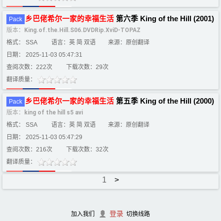
乡
巴
佬
希
尔
一家
的
幸福
生活
第六季 King of the Hill (2001)
Pack
版本：
King.of.the.Hill.S06.DVDRip.XviD-TOPAZ
格式： SSA
语言：英 简 双语
来源：原创翻译
日期： 2025-11-03 05:47:31
查阅次数：222次
下载次数：29次
翻译质量：
乡
巴
佬
希
尔
一家
的
幸福
生活
第五季 King of the Hill (2000)
Pack
版本：
king of the hill s5 avi
格式： SSA
语言：英 简 双语
来源：原创翻译
日期： 2025-11-03 05:47:29
查阅次数：216次
下载次数：32次
翻译质量：
1
>
登录
加入我们
切换线路