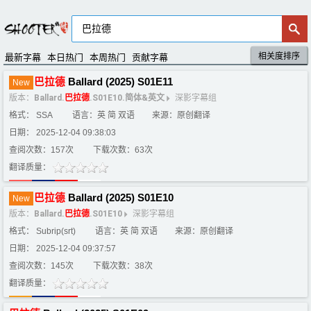
相关度排序
默认排序
评分排序
最新字幕
本日热门
本周热门
贡献字幕
巴
拉
德
Ballard (2025) S01E11
New
版本：
Ballard.
巴
拉
德
.S01E10.简体&英文
深影字幕组
格式： SSA
语言：英 简 双语
来源：原创翻译
日期： 2025-12-04 09:38:03
查阅次数：157次
下载次数：63次
翻译质量：
巴
拉
德
Ballard (2025) S01E10
New
版本：
Ballard.
巴
拉
德
.S01E10
深影字幕组
格式： Subrip(srt)
语言：英 简 双语
来源：原创翻译
日期： 2025-12-04 09:37:57
查阅次数：145次
下载次数：38次
翻译质量：