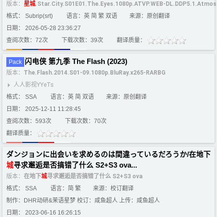
版本：
星
城
.Star.City.S01E01.The.Eyes.1080p.ATVP.WEB-DL.DDP5.1.Atmos
格式： Subrip(srt)
语言：英 简 繁 双语
来源：原创翻译
日期： 2026-05-28 23:36:27
查阅次数：72次
下载次数：39次
翻译质量：
闪电侠 第九季 The Flash (2023)
Pack
版本：
The.Flash.2014.S01-09.1080p.BluRay.x265-RARBG
人人影视YYeTs
格式： SSA
语言：英 简 双语
来源：原创翻译
日期： 2025-12-11 11:28:45
查阅次数：593次
下载次数：70次
翻译质量：
ダンジョンに出会いを求めるのは間違っているだろうか/在地下
城
寻求邂逅是否搞错了什么 S2+S3 ova...
版本：
在地下
城
寻求邂逅是否搞错了什么 S2+S3 ova
格式： SSA
语言：简 繁
来源：校订翻译
制作：DHR动研&茉语星梦 校订：咸鱼超人 上传：咸鱼超人
日期： 2023-06-16 16:26:15