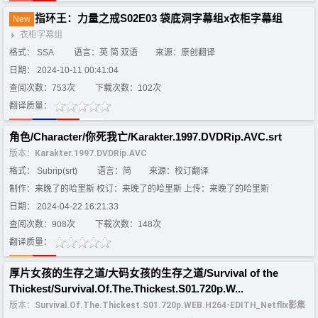
指环王：力量之戒S02E03 袋底洞字幕组x衣柜字幕组
New
衣柜字幕组
格式： SSA
语言：英 简 双语
来源：原创翻译
日期： 2024-10-11 00:41:04
查阅次数：753次
下载次数：102次
翻译质量：
角色/Character/你死我亡/Karakter.1997.DVDRip.AVC.srt
版本：
Karakter.1997.DVDRip.AVC
格式： Subrip(srt)
语言：简
来源：校订翻译
制作：来晚了的哈里斯 校订：来晚了的哈里斯 上传：来晚了的哈里斯
日期： 2024-04-22 16:21:33
查阅次数：908次
下载次数：148次
翻译质量：
厚片女孩的生存之道/大码女孩的生存之道/Survival of the
Thickest/Survival.Of.The.Thickest.S01.720p.W...
版本：
Survival.Of.The.Thickest.S01.720p.WEB.H264-EDITH_Netflix影集