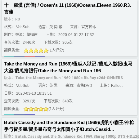
十一羅漢 (言佳) / Ocean's 11 (1960)/Oceans.Eleven.1960.R3.
言佳
版本：
R3
格式： VobSub
语言：英 简 繁
来源：官方译本
制作：來源：蘭姆達
日期： 2020-06-01 22:17:32
查阅次数：2446次
下载次数：305次
翻译质量：
(1人评分)
Take the Money and Run (1969)/傻瓜入狱记 /傻瓜入獄記/鬼马
大盗/傻瓜抢银行/Take.the.Money.and.Run.196...
版本：
Take.the.Money.and.Run.1969.1080p.BluRay.x264-SiNNERS
格式： VobSub
语言：英 繁
来源：市售DVD
上传：Fallout
日期： 2020-03-13 18:13:51
查阅次数：3291次
下载次数：348次
翻译质量：
(1人评分)
Butch Cassidy and the Sundance Kid (1969)/虎豹小霸王/神枪
手与智多星/智多星布奇与太阳舞小子/Butch.Cassid...
版本：
Butch.Cassidy.and.the.Sundance.Kid.1969.Bluray.1080p.DTS-HD.x2