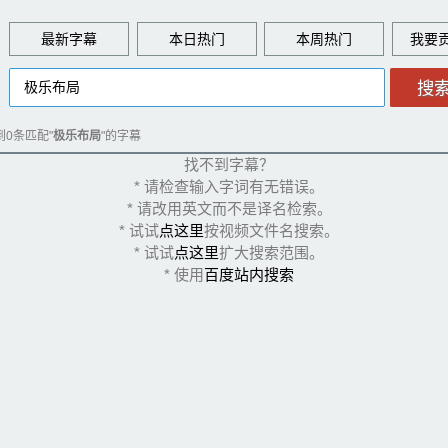
最新字幕
本日热门
本周热门
到0条匹配"
极乐布局
"的字幕
找不到字幕？
* 请检查输入字词有无错误。
* 请改用英文而不是译名检索。
* 试试
点这里
按视频文件名搜索。
* 试试
点这里
扩大搜索范围。
* 使用
百度站内搜索