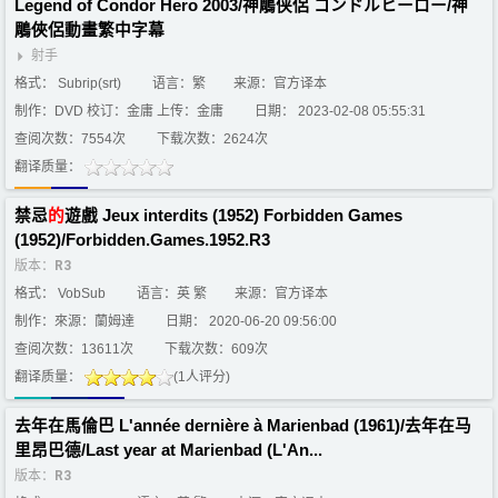
Legend of Condor Hero 2003/神鵰侠侶 コンドルヒーロー/神
鵰俠侶動畫繁中字幕
射手
格式： Subrip(srt)
语言：繁
来源：官方译本
制作：DVD 校订：金庸 上传：金庸
日期： 2023-02-08 05:55:31
查阅次数：7554次
下载次数：2624次
翻译质量：
禁忌
的
遊戲 Jeux interdits (1952) Forbidden Games
(1952)/Forbidden.Games.1952.R3
版本：
R3
格式： VobSub
语言：英 繁
来源：官方译本
制作：來源：蘭姆達
日期： 2020-06-20 09:56:00
查阅次数：13611次
下载次数：609次
翻译质量：
(1人评分)
去年在馬倫巴 L'année dernière à Marienbad (1961)/去年在马
里昂巴德/Last year at Marienbad (L'An...
版本：
R3