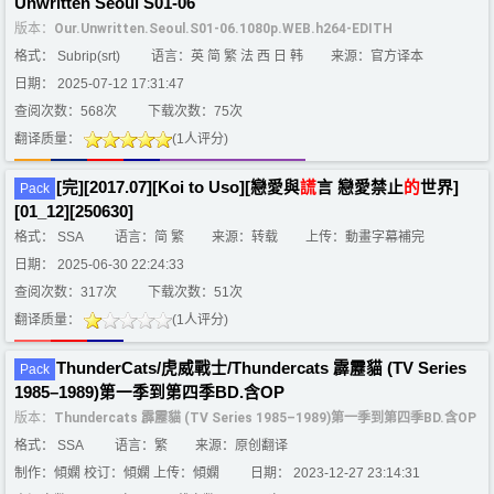
Unwritten Seoul S01-06
版本：
Our.Unwritten.Seoul.S01-06.1080p.WEB.h264-EDITH
格式： Subrip(srt)
语言：英 简 繁 法 西 日 韩
来源：官方译本
日期： 2025-07-12 17:31:47
查阅次数：568次
下载次数：75次
翻译质量：
(1人评分)
[完][2017.07][Koi to Uso][戀愛與
謊
言 戀愛禁止
的
世界]
Pack
[01_12][250630]
格式： SSA
语言：简 繁
来源：转载
上传：動畫字幕補完
日期： 2025-06-30 22:24:33
查阅次数：317次
下载次数：51次
翻译质量：
(1人评分)
ThunderCats/虎威戰士/Thundercats 霹靂貓 (TV Series
Pack
1985–1989)第一季到第四季BD.含OP
版本：
Thundercats 霹靂貓 (TV Series 1985–1989)第一季到第四季BD.含OP
格式： SSA
语言：繁
来源：原创翻译
制作：傾嫻 校订：傾嫻 上传：傾嫻
日期： 2023-12-27 23:14:31