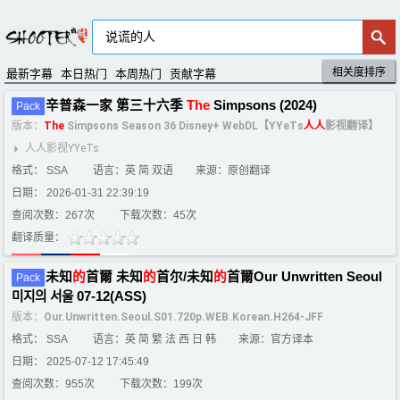
相关度排序
默认排序
评分排序
最新字幕
本日热门
本周热门
贡献字幕
辛普森一家 第三十六季
The
Simpsons (2024)
Pack
版本：
The
Simpsons Season 36 Disney+ WebDL【YYeTs
人
人
影视翻译】
人人影视YYeTs
格式： SSA
语言：英 简 双语
来源：原创翻译
日期： 2026-01-31 22:39:19
查阅次数：267次
下载次数：45次
翻译质量：
未知
的
首爾 未知
的
首尔/未知
的
首爾Our Unwritten Seoul
Pack
미지의 서울 07-12(ASS)
版本：
Our.Unwritten.Seoul.S01.720p.WEB.Korean.H264-JFF
格式： SSA
语言：英 简 繁 法 西 日 韩
来源：官方译本
日期： 2025-07-12 17:45:49
查阅次数：955次
下载次数：199次