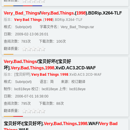
翻译质量：
Very
_
Bad
_
Things
/
Very
.
Bad
.
Things
.(
1998
).BDRip.X264-TLF
版本：
Very
.
Bad
.
Things
.(
1998
).BDRip.X264-TLF
格式： Subrip(srt)
字幕文件名：Very_Bad_Things.rar
日期： 2009-02-13 06:26:01
查阅次数：783次
下载次数：100次
翻译质量：
Very
.
Bad
.
Things
/宝贝好坏/[宝贝好
坏].
Very
.
Bad
.
Things
.
1998
.XviD.AC3.2CD-WAF
版本：
[宝贝好坏].
Very
.
Bad
.
Things
.
1998
.XviD.AC3.2CD-WAF
格式： Subrip(srt)
语言：简
来源：校订翻译
制作：lxc818eye 校订：lxc818eye 上传：lxc818eye
日期： 2006-07-01 16:38:00
查阅次数：795次
下载次数：88次
翻译质量：
宝贝好坏/[宝贝好坏].
Very
.
Bad
.
Things
.
1998
.WAF/
Very
Bad