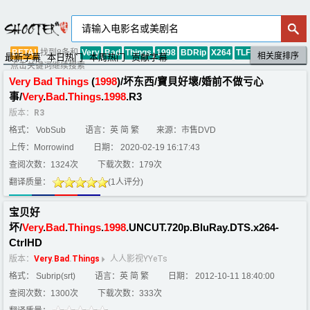
找到8条和
类似的字幕，
BETA!
Very
Bad
Things
1998
BDRip
X264
TLF
相关度排序
默认排序
评分排序
最新字幕
本日热门
本周热门
贡献字幕
点击关键词继续搜索
Very
Bad
Things
(
1998
)/坏东西/寶貝好壞/婚前不做亏心
事/
Very
.
Bad
.
Things
.
1998
.R3
版本：
R3
格式： VobSub
语言：英 简 繁
来源：市售DVD
上传：Morrowind
日期： 2020-02-19 16:17:43
查阅次数：1324次
下载次数：179次
翻译质量：
(1人评分)
宝贝好
坏/
Very
.
Bad
.
Things
.
1998
.UNCUT.720p.BluRay.DTS.x264-
CtrlHD
版本：
Very
.
Bad
.
Things
人人影视YYeTs
格式： Subrip(srt)
语言：英 简 繁
日期： 2012-10-11 18:40:00
查阅次数：1300次
下载次数：333次