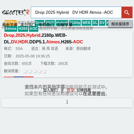
找到1条和
BETA!
Drop
2025
Hybrid
2160p
WEB
DL
DV
HDR
DDP5
1
相关度排序
默认排序
评分排序
最新字幕
本日热门
本周热门
贡献字幕
类似的字幕，点击关键词继续搜索
Atmos
H265
AOC
Drop
.
2025
.
Hybrid
.2160p.WEB-
DL.
DV
.
HDR
.DDP5.1.
Atmos
.H265-
AOC
格式： SSA
语言：英 简 双语
来源：原创翻译
日期： 2025-05-08 19:36:25
查阅次数：655次
下载次数：265次
翻译质量：
查找本片的其他字幕
功能目前正在测试中。
登录
加入我们
切换线路
如果您有任何意见和建议可以
在这里提出
。
1