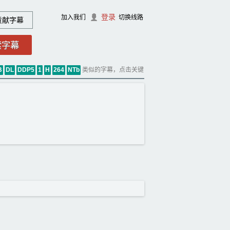
登录
加入我们
切换线路
贡献字幕
类似的字幕，点击关键
B
DL
DDP5
1
H
264
NTb