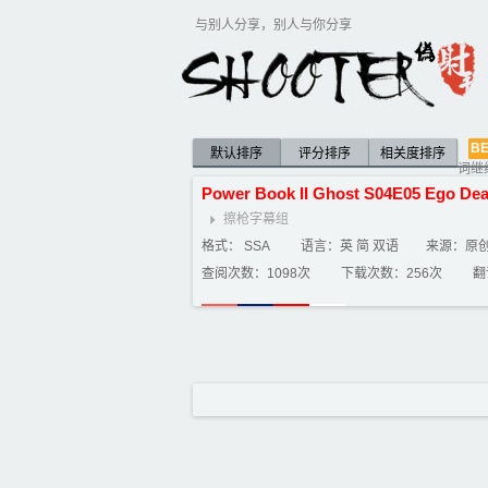
与别人分享，别人与你分享
BE
默认排序
评分排序
相关度排序
词继
Power
Book
II
Ghost
S04E05
Ego
Dea
擦枪字幕组
格式： SSA
语言：英 简 双语
来源：原
查阅次数：1098次
下载次数：256次
翻