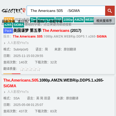
找到2条和
BETA!
The
Americans
S05
1080p
AMZN
WEBRip
DDP5
1
相关度排序
默认排序
评分排序
最新字幕
本日热门
本周热门
贡献字幕
类似的字幕，点击关键词继续搜索
x265
SiGMA
美国谍梦 第五季
The
Americans
(2017)
Pack
版本：
The
.
Americans
.
S05
.1080p.AMZN.WEBRip.DDP5.1.x265-
SiGMA
人人影视YYeTs
格式： Subrip(srt)
语言：简
来源：原创翻译
日期： 2025-11-15 03:29:55
查阅次数：140次
下载次数：32次
翻译质量：
The
.
Americans
.
S05
.1080p.AMZN.WEBRip.DDP5.1.x265-
SiGMA
人人影视YYeTs
格式： SSA
语言：英 简 双语
来源：原创翻译
日期： 2025-05-08 01:25:07
查阅次数：437次
下载次数：83次