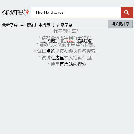
相关度排序
默认排序
评分排序
最新字幕
本日热门
本周热门
贡献字幕
找不到字幕？
* 请检查输入字词有无错误。
登录
加入我们
切换线路
* 请改用英文而不是译名检索。
* 试试
点这里
按视频文件名搜索。
* 试试
点这里
扩大搜索范围。
* 使用
百度站内搜索