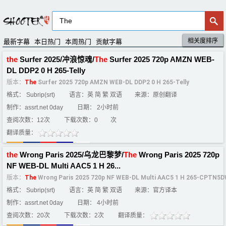
相关度排序
默认排序
评分排序
最新字幕
本日热门
本周热门
贡献字幕
the
Surfer 2025/冲浪惊魂/
The
Surfer 2025 720p AMZN WEB-
DL DDP2 0 H 265-Telly
版本：
The
Surfer 2025 720p AMZN WEB-DL DDP2 0 H 265-Telly
格式： Subrip(srt)
语言：英 简 繁 双语
来源：原创翻译
制作：assrt.net 0day
日期： 2小时前
查阅次数：12次
下载次数：
0
次
翻译质量：
the
Wrong Paris 2025/乌龙巴黎梦/
The
Wrong Paris 2025 720p
NF WEB-DL Multi AAC5 1 H 26...
版本：
The
Wrong Paris 2025 720p NF WEB-DL Multi AAC5 1 H 265-CPTN5
格式： Subrip(srt)
语言：英 简 繁 双语
来源：官方译本
制作：assrt.net 0day
日期： 4小时前
查阅次数：20次
下载次数：2次
翻译质量：