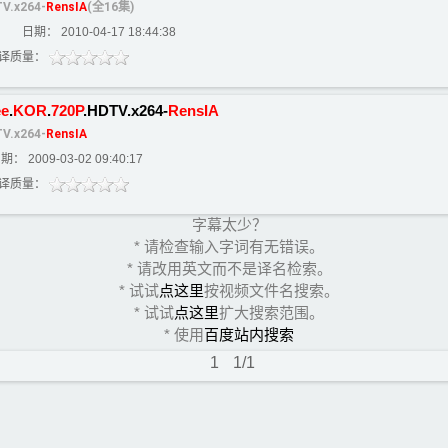
V.x264-
RensIA
(全16集)
日期： 2010-04-17 18:44:38
译质量：
e
.
KOR
.
720P
.HDTV.x264-
RensIA
V.x264-
RensIA
期： 2009-03-02 09:40:17
译质量：
字幕太少？
* 请检查输入字词有无错误。
* 请改用英文而不是译名检索。
* 试试
点这里
按视频文件名搜索。
* 试试
点这里
扩大搜索范围。
* 使用
百度站内搜索
1
1/1