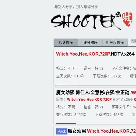
与别人分享，别人与你分享
找
默认排序
评分排序
相关度排序
Witch
.
Yoo
.
Hee
.
KOR
.
720P
.HDTV.x264-
格式： 不明
语言：韩(?)
字幕文件名：Witch.
查阅次数：618次
下载次数：117次
翻
魔女幼熙 韩佳人/全慧彬/在熙/金正勋 /
W
版本：
Witch
Yoo
Hee
KOR
720P
HDTV x264-
R
格式： 不明
语言：韩(?)
字幕文件名：Witch.
查阅次数：3452次
下载次数：453次
翻
魔女幼熙
Witch
.
Yoo
.
Hee
.
KOR
.
72
Pack