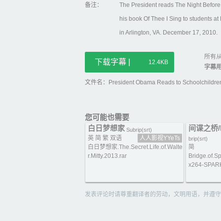
备注：
The President reads The Night Before
his book Of Thee I Sing to students 
in Arlington, VA. December 17, 2010.
所有从
下载字幕 |
12.4KB
字幕
文件名：President Obama Reads to Schoolchildren
您可能也需要
白日梦想家
间谍之桥/Br
Subrip(srt)
英 简 繁 双语
人人影视YYeTs
brip(srt)
白日梦想家.The.Secret.Life.of.Walte
简
r.Mitty.2013.rar
Bridge.of.S
x264-SPARK
发表评论时请尊重翻译者的劳动，文明用语，并遵守