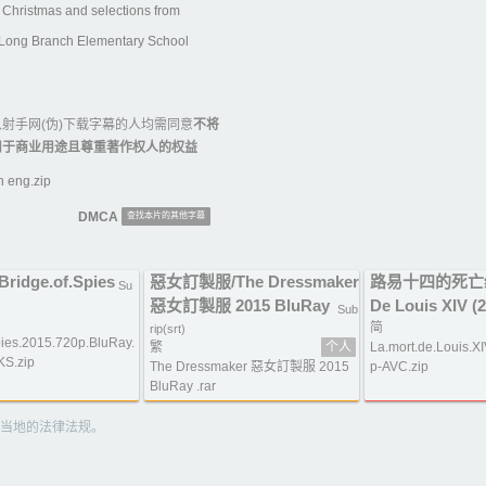
 Christmas and selections from
at Long Branch Elementary School
射手网(伪)下载字幕的人均需同意
不将
用于商业用途且尊重著作权人的权益
 eng.zip
DMCA
查找本片的其他字幕
idge.of.Spies
惡女訂製服/The Dressmaker
路易十四的死亡纪事
Su
惡女訂製服 2015 BluRay
De Louis XIV (
Sub
简
rip(srt)
pies.2015.720p.BluRay.
繁
个人
La.mort.de.Louis.
S.zip
The Dressmaker 惡女訂製服 2015
p-AVC.zip
BluRay .rar
当地的法律法规。