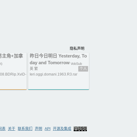
隐私声明
 的男主角+加拿
昨日今日明日 Yesterday, To
day and Tomorrow
t)
VobSub
英 繁
个人
08.BDRip.XviD-
Ieri.oggi.domani.1963.R3.rar
间表
关于
联系我们
声明
API
开源及集成