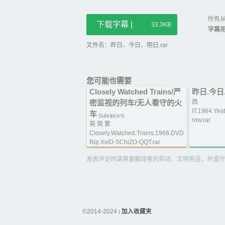
所有从
下载字幕 |
33.3KB
字幕
文件名：昨日、今日、明日.rar
您可能也需要
Closely Watched Trains/严
昨日.今日
密监视的列车/无人看守的火
西
IT.1964.Yes
车
Subrip(srt)
row.rar
英 简 繁
Closely.Watched.Trains.1966.DVD
Rip.XviD-SChiZO-QQT.rar
发表评论时请尊重翻译者的劳动，文明用语，并遵守
©2014-2024
加入收藏夹
|