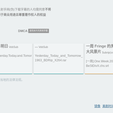
射手网(伪)下载字幕的人均需同意
不将
用于商业用途且尊重著作权人的权益
DMCA
查找本片的其他字幕
.明日
...
一周 Fringe
VobSub
VobSub
大风景片
Subrip(sr
terday.Today.and.Tomor
Yesterday_Today_and_Tomorrow_
1963_BDRip_X264.rar
[一周].One.Week.20
BeStDivX.chs.srt
当地的法律法规。
镜像
美剧时