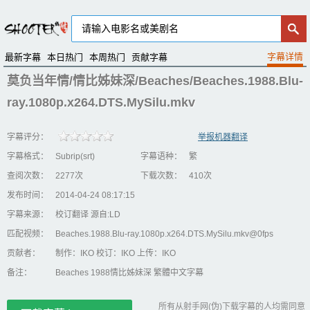
最新字幕
本日热门
本周热门
贡献字幕
莫负当年情/情比姊妹深/Beaches/Beaches.1988.Blu-
ray.1080p.x264.DTS.MySilu.mkv
字幕评分：
举报机器翻译
字幕格式：
Subrip(srt)
字幕语种：
繁
查阅次数：
2277次
下载次数：
410次
发布时间：
2014-04-24 08:17:15
字幕来源：
校订翻译 源自:LD
匹配视频：
Beaches.1988.Blu-ray.1080p.x264.DTS.MySilu.mkv@0fps
贡献者：
制作：IKO 校订：IKO 上传：IKO
备注：
Beaches 1988情比姊妹深 繁體中文字幕
所有从射手网(伪)下载字幕的人均需同意