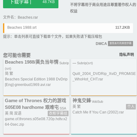
下载字幕 |
48.7KB
不将字幕用于商业用途且尊重著作权人的
权益
文件名：Beaches.rar
Beaches 1988.srt
117.2KB
提示：单击列表可直接下载单个文件，如果失败请下载压缩包
DMCA
查找本片的其他字幕
您可能也需要
隐私声明
Beaches 1988/莫负当年情
...
Subrip
Subrip(srt)
(srt)
简 繁
Quill_2004_DVDRip_XviD_PROMiSE
Beaches Special Edition 1988 DvDrip
_WhoHot_CHT.rar
[Eng]-greenbud1969.avi.rar
Game of Thrones 权力的游戏
神鬼交鋒
VobSub
S05E08 hardhome 艰难屯
英 繁
个人
SSA
Catch Me If You Can (2002).rar
英 简 双语
衣柜字幕组
game.of.thrones.s05e08.720p.hdtv.x2
64-0sec.zip