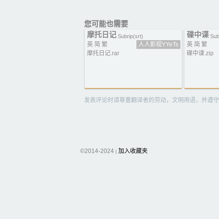
您可能也需要
摩托日记
碟中谍
Subrip(srt)
Sub
英 简 繁
人人影视YYeTs
英 简 繁
摩托日记.rar
碟中谍.zip
发表评论时请尊重翻译者的劳动，文明用语，并遵守
©2014-2024
加入收藏夹
|