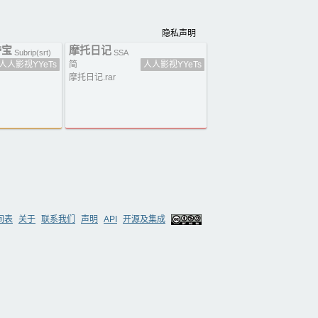
隐私声明
夺宝
摩托日记
Subrip(srt)
SSA
人人影视YYeTs
简
人人影视YYeTs
摩托日记.rar
间表
关于
联系我们
声明
API
开源及集成