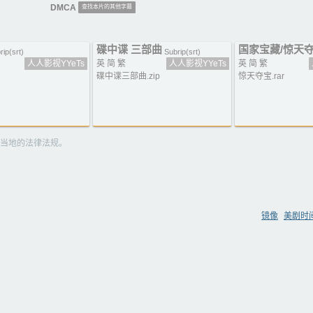
DMCA
查找本片的其他字幕
碟中谍 三部曲
国家宝藏/惊天
rip(srt)
Subrip(srt)
人人影视YYeTs
英 简 繁
人人影视YYeTs
英 简 繁
碟中谍三部曲.zip
惊天夺宝.rar
当地的法律法规。
镜像
美剧时