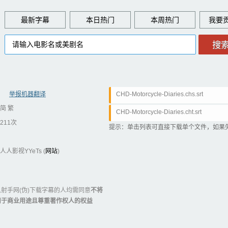
最新字幕
本日热门
本周热门
举报机器翻译
CHD-Motorcycle-Diaries.chs.srt
简 繁
CHD-Motorcycle-Diaries.cht.srt
211次
提示：单击列表可直接下载单个文件，如果
人人影视YYeTs (
网站
)
射手网(伪)下载字幕的人均需同意
不将
用于商业用途且尊重著作权人的权益