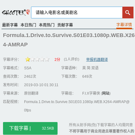
最新字幕
本日热门
本周热门
贡献字幕
Formula.1.Drive.to.Survive.S01E03.1080p.WEB.X26
4-AMRAP
(1人评价)
字幕评分：
2分
举报机器翻译
字幕格式：
SSA
字幕语种：
英 简 双语
查阅次数：
2462次
下载次数：
649次
发布时间：
2019-03-10 01:30:11
字幕来源：
原创翻译
字幕组：
F.I.X字幕侠 (
网站
)
匹配视频：
Formula.1.Drive.to.Survive.S01E03.1080p.WEB.X264-AMRAP@
0fps
所有从射手网(伪)下载字幕的人均需同意
下载字幕 |
32.5KB
不将字幕用于商业用途且尊重著作权人的