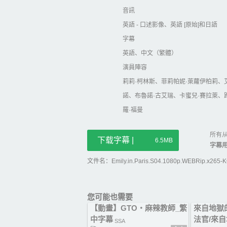
音訊
英語 - 口述影像、英語 [原始]和日語
字幕
英語、中文（繁體）
演員陣容
莉莉·柯林斯、菲莉帕妮·萊蘿伊柏莉、
諾、布魯諾·古艾瑞、卡蜜兒·賽拉萊、
羅·福曼
所有从
下载字幕 |
6.5MB
字幕
文件名：Emily.in.Paris.S04.1080p.WEBRip.x265-K
您可能也需要
【動畫】GTO‧麻辣教師_繁
來自地獄
中字幕
法官/來
SSA