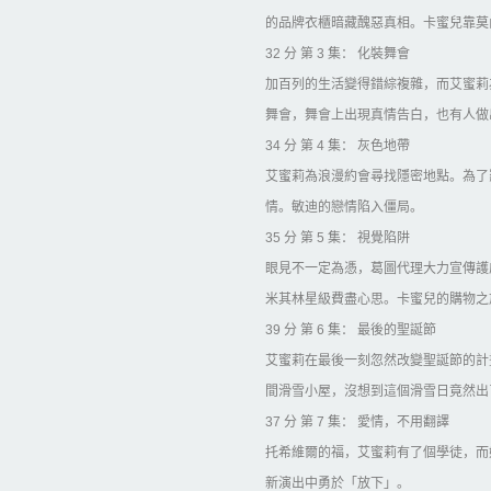
的品牌衣櫃暗藏醜惡真相。卡蜜兒靠莫
32 分 第 3 集： 化裝舞會
加百列的生活變得錯綜複雜，而艾蜜莉
舞會，舞會上出現真情告白，也有人做
34 分 第 4 集： 灰色地帶
艾蜜莉為浪漫約會尋找隱密地點。為了
情。敏迪的戀情陷入僵局。
35 分 第 5 集： 視覺陷阱
眼見不一定為憑，葛圖代理大力宣傳護
米其林星級費盡心思。卡蜜兒的購物之
39 分 第 6 集： 最後的聖誕節
艾蜜莉在最後一刻忽然改變聖誕節的計
間滑雪小屋，沒想到這個滑雪日竟然出
37 分 第 7 集： 愛情，不用翻譯
托希維爾的福，艾蜜莉有了個學徒，而
新演出中勇於「放下」。