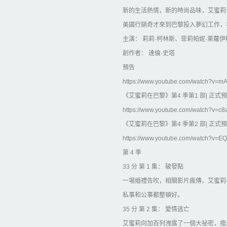
新的生活熱情，新的時尚品味，艾蜜莉
美國行銷奇才來到巴黎投入夢幻工作，
主演： 莉莉·柯林斯、菲莉帕妮·萊蘿伊
創作者： 達倫·史塔
預告
https://www.youtube.com/watch?v=m
《艾蜜莉在巴黎》第4 季第1 部| 正式預告| 
https://www.youtube.com/watch?v=c
《艾蜜莉在巴黎》第4 季第2 部| 正式預告| 
https://www.youtube.com/watch?v=
第 4 季
33 分 第 1 集： 破發點
一場婚禮告吹，相關影片瘋傳，艾蜜莉
私事和公事都整頓好。
35 分 第 2 集： 愛情逃亡
艾蜜莉向加百列洩露了一個大祕密，擔憂