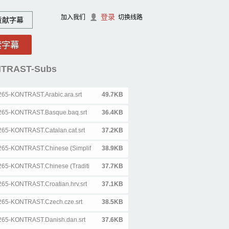
登录
加入我们
切换线路
贡献字幕
NTRAST-Subs
265-KONTRAST.Arabic.ara.srt
49.7KB
x265-KONTRAST.Basque.baq.srt
36.4KB
265-KONTRAST.Catalan.cat.srt
37.2KB
x265-KONTRAST.Chinese (Simplif
38.9KB
265-KONTRAST.Chinese (Traditi
37.7KB
265-KONTRAST.Croatian.hrv.srt
37.1KB
x265-KONTRAST.Czech.cze.srt
38.5KB
x265-KONTRAST.Danish.dan.srt
37.6KB