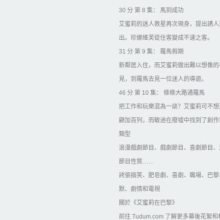
30 分 第 8 集： 馬到成功
艾蜜莉的迷人救星再次現身，提出誘人
出。珍娜維芙從住客變成不速之客。
31 分 第 9 集： 羅馬假期
新鄰居入住，而艾蜜莉做出難以想像的
見，到羅馬去見一位迷人的導遊。
46 分 第 10 集： 條條大路通羅馬
把工作和玩樂混為一談？艾蜜莉可不想
顧加百列，而敏迪在廢墟中找到了創作
類型
浪漫戲劇節目、戲劇節目、喜劇節目、
節目性質……
誇張搞笑、肥皂劇、喜劇、職場、巴黎
默、劇情和電視
關於《艾蜜莉在巴黎》
前往 Tudum.com 了解更多幕後花絮