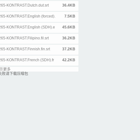
265-KONTRAST.Dutch.dut.srt
36.4KB
265-KONTRAST.English (forced).
7.5KB
x265-KONTRAST.English (SDH).e
45.6KB
5-KONTRAST.Filipino.fil.srt
36.2KB
65-KONTRAST.Finnish.fin.srt
37.2KB
x265-KONTRAST.French (SDH).fr
42.2KB
示更多
265-KONTRAST.French.fre.srt
28.5KB
失败请下载压缩包
265-KONTRAST.Galician.glg.srt
36.2KB
.x265-KONTRAST.German (SDH).g
46.7KB
x265-KONTRAST.German.ger.srt
38.1KB
265-KONTRAST.Greek.gre.srt
49.8KB
x265-KONTRAST.Hebrew.heb.srt
47.8KB
x265-KONTRAST.Hungarian.hun.s
37.7KB