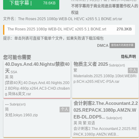
下载字幕 |
78.6KB
不将字幕用于商业用途且尊重著作权人的
权益
文件名：The Roses 2025 1080p WEB-DL HEVC x265 5.1 BONE.srt.rar
The Roses 2025 1080p WEB-DL HEVC x265 5.1 BONE.srt
270.3KB
提示：单击列表可直接下载单个文件，如果失败请下载压缩包
DMCA
查找本片的其他字幕
您可能也需要
隐私声明
40.Days.And.40.Nights/禁欲40
物质主义者 2025
Subrip(srt)
天
繁
个人
SSA
Materialists.2025.1080p.10bit.WEBRi
英 简
p.6CH.x265.HEVC-PSA.rar
[禁欲40天].40.Days.And.40.Nights.200
2.BDRip.480p.x264.AC3-CHD.chs&en
g.简体&英文.rar
...
会计刺客2.The.Accountant.2.2
Subrip(srt)
简
个人
025.REPACK.1080p.AMZN.W
女经Jokyo.1960.zip
EB-DL.DDP5...
Subrip(srt)
英 简 繁 双语
会计刺客2.The.Accountant.2.2025.RE
PACK.1080p.AMZN.WEB...