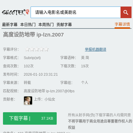
最新字幕
本日热门
本周热门
贡献字幕
高度设防地带 ip-lzn.2007
字幕评分：
举报机器翻译
字幕格式：
Subrip(srt)
字幕语种：
英 简
查阅次数：
102次
下载次数：
19次
发布时间：
2026-01-10 23:31:21
字幕来源：
转载
字幕组：
个人
匹配视频：
高度设防地带 ip-lzn.2007@0fps
贡献者：
上传：小仙女
所有从射手网(伪)下载字幕的人均需同意
下载字幕 |
37.1KB
不将字幕用于商业用途且尊重著作权人的
权益