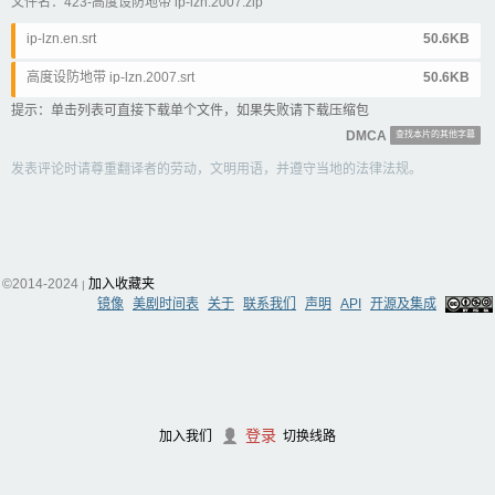
文件名：423-高度设防地带 ip-lzn.2007.zip
ip-lzn.en.srt
50.6KB
高度设防地带 ip-lzn.2007.srt
50.6KB
提示：单击列表可直接下载单个文件，如果失败请下载压缩包
DMCA
查找本片的其他字幕
发表评论时请尊重翻译者的劳动，文明用语，并遵守当地的法律法规。
©2014-2024
加入收藏夹
|
镜像
美剧时间表
关于
联系我们
声明
API
开源及集成
登录
加入我们
切换线路