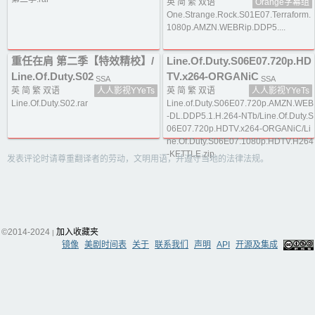
英 简 繁 双语
Orange字幕组
One.Strange.Rock.S01E07.Terraform.
1080p.AMZN.WEBRip.DDP5....
重任在肩 第二季【特效精校】/
Line.Of.Duty.S06E07.720p.HD
Line.Of.Duty.S02
TV.x264-ORGANiC
SSA
SSA
英 简 繁 双语
人人影视YYeTs
英 简 繁 双语
人人影视YYeTs
Line.Of.Duty.S02.rar
Line.of.Duty.S06E07.720p.AMZN.WEB
-DL.DDP5.1.H.264-NTb/Line.Of.Duty.S
06E07.720p.HDTV.x264-ORGANiC/Li
ne.Of.Duty.S06E07.1080p.HDTV.H264
-KETTLE.zip
发表评论时请尊重翻译者的劳动，文明用语，并遵守当地的法律法规。
©2014-2024
加入收藏夹
|
镜像
美剧时间表
关于
联系我们
声明
API
开源及集成