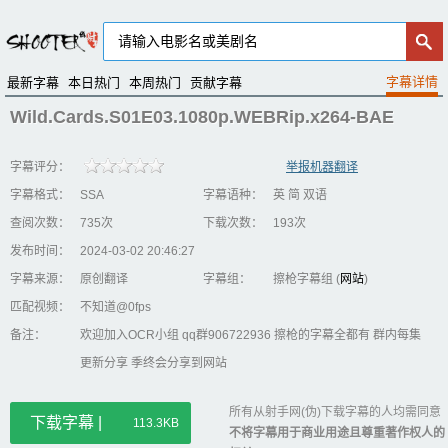
最新字幕
本日热门
本周热门
贡献字幕
Wild.Cards.S01E03.1080p.WEBRip.x264-BAE
字幕评分：
举报机器翻译
字幕格式：
SSA
字幕语种：
英 简 双语
查阅次数：
735次
下载次数：
193次
发布时间：
2024-03-02 20:46:27
字幕来源：
原创翻译
字幕组：
擦枪字幕组 (
网站
)
匹配视频：
不知道@0fps
备注：
欢迎加入OCR小组 qq群906722936 擦枪的字幕全都有 群内每集
更新分享 季终会分享到网站
所有从射手网(伪)下载字幕的人均需同意
下载字幕 |
113.3KB
不将字幕用于商业用途且尊重著作权人的