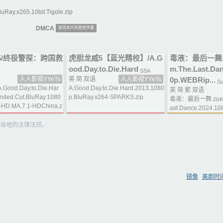
uRay.x265.10bit.Tigole.zip
DMCA
查找本片的其他字幕
5/终极警探：跨国救
虎胆龙威5【蓝光精校】/A.G
毒液：最后一舞.z
ood.Day.to.Die.Hard
m.The.Last.Dan
SSA
人人影视YYeTs
英 简 双语
人人影视YYeTs
0p.WEBRip...
Su
ood.Day.to.Die.Har
A.Good.Day.to.Die.Hard.2013.1080
英 简 繁 双语
ended.Cut.BluRay.1080
p.BluRay.x264-SPARKS.zip
毒液：最后一舞.zueih
-HD.MA.7.1-HDChina.z
ast.Dance.2024.108
当地的法律法规。
镜像
美剧时