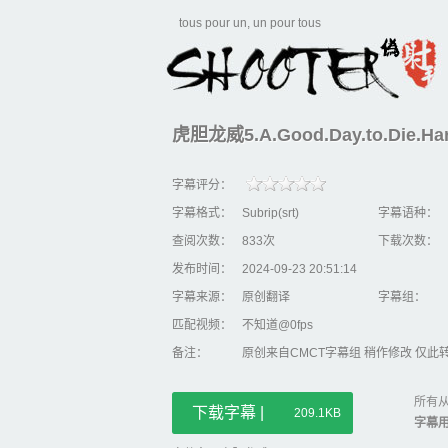
tous pour un, un pour tous
虎胆龙威5.A.Good.Day.to.Die.Hard.
字幕评分：
字幕格式：
Subrip(srt)
字幕语种：
查阅次数：
833次
下载次数：
发布时间：
2024-09-23 20:51:14
字幕来源：
原创翻译
字幕组：
匹配视频：
不知道@0fps
备注：
原创来自CMCT字幕组 稍作修改 仅此
所有从
下载字幕 |
209.1KB
字幕