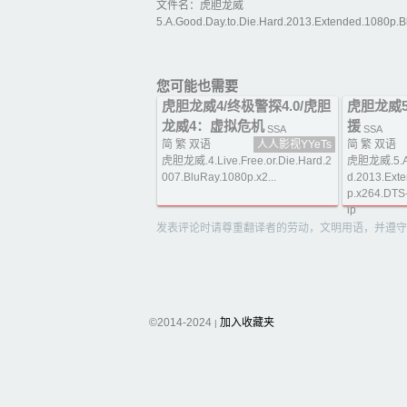
文件名：虎胆龙威
5.A.Good.Day.to.Die.Hard.2013.Extended.1080p.Bl
您可能也需要
虎胆龙威4/终极警探4.0/虎胆
虎胆龙威
龙威4：虚拟危机
援
SSA
SSA
简 繁 双语
人人影视YYeTs
简 繁 双语
虎胆龙威.4.Live.Free.or.Die.Hard.2
虎胆龙威.5.A.G
007.BluRay.1080p.x2...
d.2013.Ext
p.x264.DTS
ip
发表评论时请尊重翻译者的劳动，文明用语，并遵守
©2014-2024
加入收藏夹
|