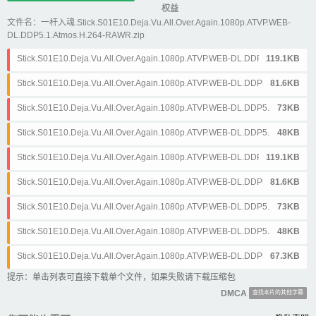
权益
文件名：一杆入魂.Stick.S01E10.Deja.Vu.All.Over.Again.1080p.ATVP.WEB-
DL.DDP5.1.Atmos.H.264-RAWR.zip
Stick.S01E10.Deja.Vu.All.Over.Again.1080p.ATVP.WEB-DL.DDP5.1.Atmo
119.1KB
s.H.264-RAWR.简体&英文.ass
Stick.S01E10.Deja.Vu.All.Over.Again.1080p.ATVP.WEB-DL.DDP5.1.Atmo
81.6KB
s.H.264-RAWR.简体&英文.srt
Stick.S01E10.Deja.Vu.All.Over.Again.1080p.ATVP.WEB-DL.DDP5.1.Atmo
73KB
s.H.264-RAWR.简体.ass
Stick.S01E10.Deja.Vu.All.Over.Again.1080p.ATVP.WEB-DL.DDP5.1.Atmo
48KB
s.H.264-RAWR.简体.srt
Stick.S01E10.Deja.Vu.All.Over.Again.1080p.ATVP.WEB-DL.DDP5.1.Atmo
119.1KB
s.H.264-RAWR.繁体&英文.ass
Stick.S01E10.Deja.Vu.All.Over.Again.1080p.ATVP.WEB-DL.DDP5.1.Atmo
81.6KB
s.H.264-RAWR.繁体&英文.srt
Stick.S01E10.Deja.Vu.All.Over.Again.1080p.ATVP.WEB-DL.DDP5.1.Atmo
73KB
s.H.264-RAWR.繁体.ass
Stick.S01E10.Deja.Vu.All.Over.Again.1080p.ATVP.WEB-DL.DDP5.1.Atmo
48KB
s.H.264-RAWR.繁体.srt
Stick.S01E10.Deja.Vu.All.Over.Again.1080p.ATVP.WEB-DL.DDP5.1.Atmo
67.3KB
s.H.264-RAWR.英文.srt
提示：单击列表可直接下载单个文件，如果失败请下载压缩包
DMCA
查找本片的其他字幕