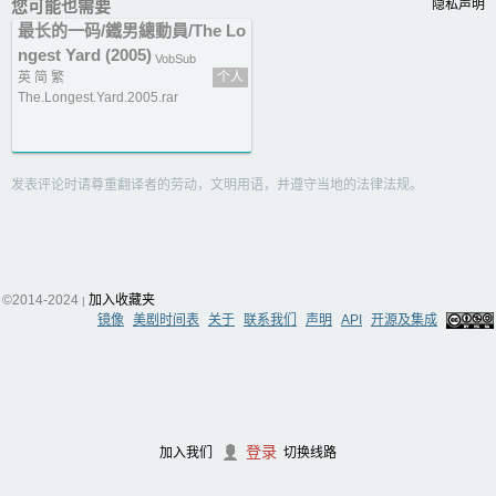
您可能也需要
隐私声明
最长的一码/鐵男總動員/The Lo
ngest Yard (2005)
VobSub
英 简 繁
个人
The.Longest.Yard.2005.rar
发表评论时请尊重翻译者的劳动，文明用语，并遵守当地的法律法规。
©2014-2024
加入收藏夹
|
镜像
美剧时间表
关于
联系我们
声明
API
开源及集成
登录
加入我们
切换线路