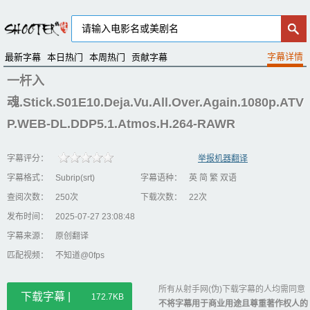
最新字幕
本日热门
本周热门
贡献字幕
一杆入
魂.Stick.S01E10.Deja.Vu.All.Over.Again.1080p.ATV
P.WEB-DL.DDP5.1.Atmos.H.264-RAWR
字幕评分：
举报机器翻译
字幕格式：
Subrip(srt)
字幕语种：
英 简 繁 双语
查阅次数：
250次
下载次数：
22次
发布时间：
2025-07-27 23:08:48
字幕来源：
原创翻译
匹配视频：
不知道@0fps
所有从射手网(伪)下载字幕的人均需同意
下载字幕 |
172.7KB
不将字幕用于商业用途且尊重著作权人的