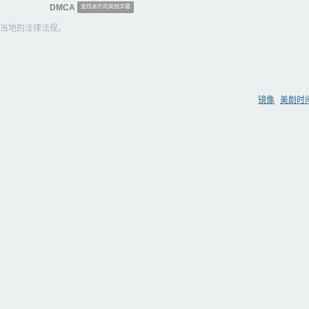
DMCA
查找本片的其他字幕
当地的法律法规。
镜像
美剧时