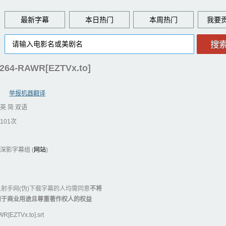
最新字幕
本日热门
本周热门
264-RAWR[EZTVx.to]
举报机器翻译
英 简 双语
101次
深影字幕组 (
网站
)
射手网(伪)下载字幕的人均需同意
不将
用于商业用途且尊重著作权人的权益
EZTVx.to].srt