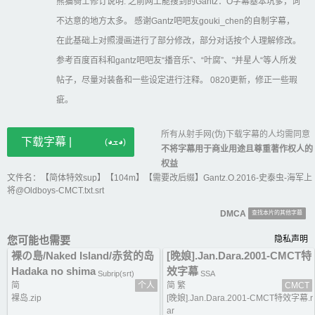
熊猫骑士修订说明: 之前网上能搜到的Gantz：O字幕基本坑爹，词
不达意的地方太多。 感谢Gantz吧吧友gouki_chen的自制字幕，
在此基础上对照漫画进行了部分修改，部分对话按个人理解修改。
参考百度百科和gantz吧吧友“播音乐”、“叶腐”、"并星人“等人所发
帖子，尽量对装备和一些设定进行注释。 0820更新，修正一些瑕
疵。
所有从射手网(伪)下载字幕的人均需同意
下载字幕 |
(◕ܫ◕)
不将字幕用于商业用途且尊重著作权人的
权益
文件名：【简体特效sup】【104m】【需要改后缀】Gantz.O.2016-史泰虫-海军上
将@Oldboys-CMCT.txt.srt
DMCA
查找本片的其他字幕
您可能也需要
隐私声明
裸の島/Naked Island/赤贫的岛
[晚娘].Jan.Dara.2001-CMCT特
Hadaka no shima
效字幕
Subrip(srt)
SSA
简
个人
简 繁
CMCT
裸岛.zip
[晚娘].Jan.Dara.2001-CMCT特效字幕.r
ar