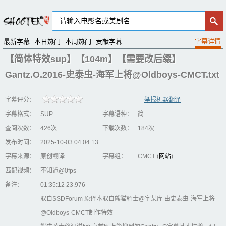
最新字幕
本日热门
本周热门
贡献字幕
【简体特效sup】【104m】【需要改后缀】
Gantz.O.2016-史泰虫-海军上将@Oldboys-CMCT.txt
字幕评分：
举报机器翻译
字幕格式：
SUP
字幕语种：
简
查阅次数：
426次
下载次数：
184次
发布时间：
2025-10-03 04:04:13
字幕来源：
原创翻译
字幕组：
CMCT (
网站
)
匹配视频：
不知道@0fps
备注：
01:35:12 23.976
取自SSDForum 原译本取自熊猫骑士@字某库 由史泰虫-海军上将
@Oldboys-CMCT制作特效