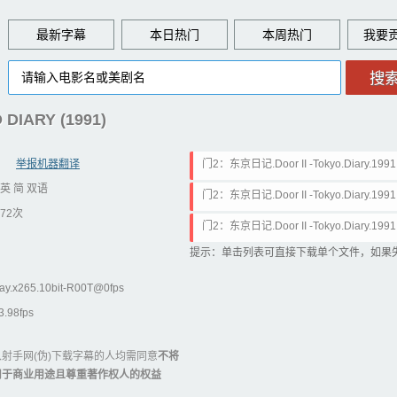
最新字幕
本日热门
本周热门
IARY (1991)
举报机器翻译
门2：东京日记.Door II -Tokyo.Diary.1991.1
英 简 双语
简英特效.ass
门2：东京日记.Door II -Tokyo.Diary.1991.1
72次
英文.ass
门2：东京日记.Door II -Tokyo.Diary.1991.1
简中特效.ass
提示：单击列表可直接下载单个文件，如果
Ray.x265.10bit-R00T@0fps
98fps
射手网(伪)下载字幕的人均需同意
不将
用于商业用途且尊重著作权人的权益