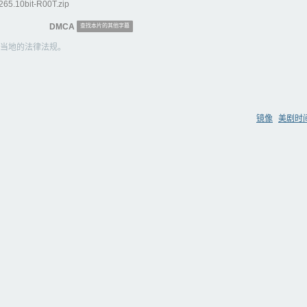
65.10bit-R00T.zip
DMCA
查找本片的其他字幕
当地的法律法规。
镜像
美剧时