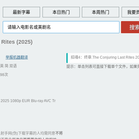
最新字幕
本日热门
本周热门
ites (2025)
举报机器翻译
招魂4：终章.The Conjuring Last Rites 20
英 简 双语
HD 7.1.简英双语.sup
提示：单击列表可直接下载单个文件，如果
98次
2025 1080p EUR Blu-ray AVC Tr
射手网(伪)下载字幕的人均需同意
不将