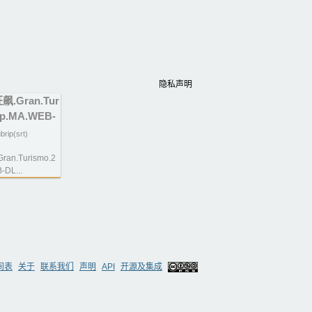
隐私声明
.Gran.Tur
0p.MA.WEB-
brip(srt)
n.Turismo.2
-DL...
间表
关于
联系我们
声明
API
开源及集成