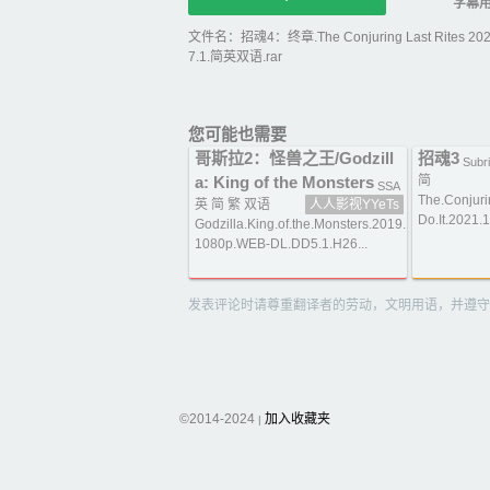
字幕
文件名：招魂4：终章.The Conjuring Last Rites 2025
7.1.简英双语.rar
您可能也需要
哥斯拉2：怪兽之王/Godzill
招魂3
Subri
a: King of the Monsters
简
SSA
The.Conjuri
英 简 繁 双语
人人影视YYeTs
Do.It.2021.
Godzilla.King.of.the.Monsters.2019.
1080p.WEB-DL.DD5.1.H26...
发表评论时请尊重翻译者的劳动，文明用语，并遵守
©2014-2024
加入收藏夹
|