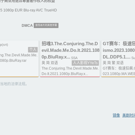
用于商业用途且尊重著作权人的权益
 1080p EUR Blu-ray AVC TrueHD
DMCA
查找本片的其他字幕
招魂3.The.Conjuring.The.D
GT赛车：极速狂飙
p(srt)
个人
evil.Made.Me.Do.It.2021.108
ismo.2023.108
ng.The.Devil.Made.Me.
0p.BluRay.x...
DL.DDP5.1....
SSA
Su
1080p.BluRay.rar
英 简 双语
人人影视YYeTs
英 简 繁 双语
The.Conjuring.The.Devil.Made.Me.
GT赛车：极速狂飙.Gra
Do.It.2021.1080p.BluRay.x...
023.1080p.MA.WEB
当地的法律法规。
镜像
美剧时