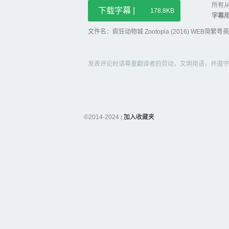
所有从
下载字幕 |
178.8KB
字幕
文件名：疯狂动物城 Zootopia (2016) WEB简繁粤英官方字
发表评论时请尊重翻译者的劳动，文明用语，并遵守
©2014-2024
加入收藏夹
|