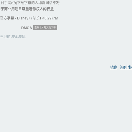
射手网(伪)下载字幕的人均需同意
不将
用于商业用途且尊重著作权人的权益
幕 - Disney+ (时长1:48:29).rar
DMCA
查找本片的其他字幕
当地的法律法规。
镜像
美剧时