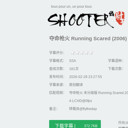
tous pour un, un pour tous
夺命枪火 Running Scared (2006)
字幕评分：
字幕格式：
SSA
字幕语种：
查阅次数：
181次
下载次数：
发布时间：
2026-02-28 23:27:55
字幕来源：
原创翻译
匹配视频：
夺命枪火 未分级版 Running.Scared.200
4-LCHD@0fps
备注：
转载自@flytheday
所有从
下载字幕 |
372.7KB