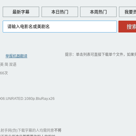
最新字幕
本日热门
本周热门
提示：单击列表可直接下载单个文件，如果
举报机器翻译
英 简 双语
66次
6.UNRATED.1080p.BluRay.x26
射手网(伪)下载字幕的人均需同意
不将