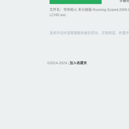
字幕
文件名：夺命枪火 未分级版 Running.Scared.2006.UNR
LCHD.ass
发表评论时请尊重翻译者的劳动，文明用语，并遵守
©2014-2024
加入收藏夹
|