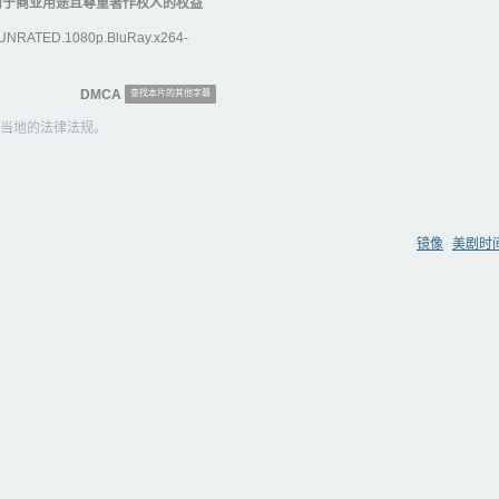
用于商业用途且尊重著作权人的权益
ATED.1080p.BluRay.x264-
DMCA
查找本片的其他字幕
当地的法律法规。
镜像
美剧时