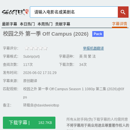
最新字幕
本日热门
本周热门
贡献字幕
校园之外 第一季 Off Campus (2026)
Pack
字幕评分：
举报机器翻译
字幕格式：
Subrip(srt)
字幕语种：
英 简 繁 法
查阅次数：
117次
下载次数：
34次
发布时间：
2026-06-02 17:31:29
字幕来源：
原创翻译
匹配视频：
校园之外 第一季 Off Campus Season 1 1080p 第二集 (2026)@0f
ps
备注：
转载自@davidweiottop
所有从射手网(伪)下载字幕的人均需同意
下载字幕 |
182.7KB
不将字幕用于商业用途且尊重著作权人的