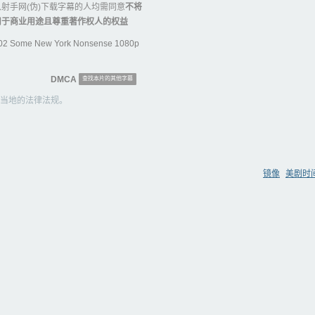
射手网(伪)下载字幕的人均需同意
不将
用于商业用途且尊重著作权人的权益
02 Some New York Nonsense 1080p
DMCA
查找本片的其他字幕
当地的法律法规。
镜像
美剧时