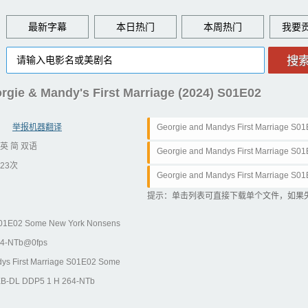
最新字幕
本日热门
本周热门
Mandy's First Marriage (2024) S01E02
举报机器翻译
Georgie and Mandys First Marriage S
英 简 双语
080p AMZN WEB-DL DDP5 1 H 264-NTb.
Georgie and Mandys First Marriage S
23次
080p AMZN WEB-DL DDP5 1 H 264-NTb.
Georgie and Mandys First Marriage S
080p AMZN WEB-DL DDP5 1 H 264-NTb.
提示：单击列表可直接下载单个文件，如果
 S01E02 Some New York Nonsens
64-NTb@0fps
 First Marriage S01E02 Some
B-DL DDP5 1 H 264-NTb