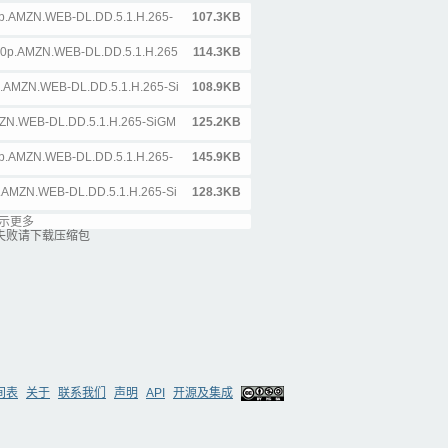
0p.AMZN.WEB-DL.DD.5.1.H.265-
107.3KB
080p.AMZN.WEB-DL.DD.5.1.H.265
114.3KB
p.AMZN.WEB-DL.DD.5.1.H.265-Si
108.9KB
MZN.WEB-DL.DD.5.1.H.265-SiGM
125.2KB
80p.AMZN.WEB-DL.DD.5.1.H.265-
145.9KB
p.AMZN.WEB-DL.DD.5.1.H.265-Si
128.3KB
示更多
e.1080p.AMZN.WEB-DL.DD.5.1.
111.6KB
失败请下载压缩包
.1080p.AMZN.WEB-DL.DD.5.1.H.
126.9KB
.1080p.AMZN.WEB-DL.DD.5.1.H.
129.6KB
ed.1080p.AMZN.WEB-DL.DD.5.1.
124KB
o.1080p.AMZN.WEB-DL.DD.5.1.H.
126.7KB
间表
关于
联系我们
声明
API
开源及集成
80p.AMZN.WEB-DL.DD.5.1.H.265-
100.4KB
e.1080p.AMZN.WEB-DL.DD.5.1.H.
108.4KB