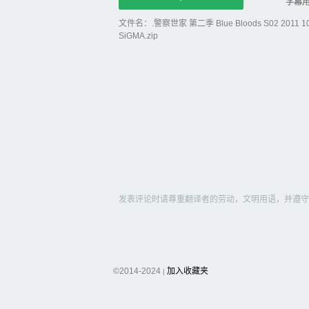
字幕
文件名：.警察世家 第二季 Blue Bloods S02 2011 108
SiGMA.zip
发表评论时请尊重翻译者的劳动，文明用语，并遵守
©2014-2024
加入收藏夹
|