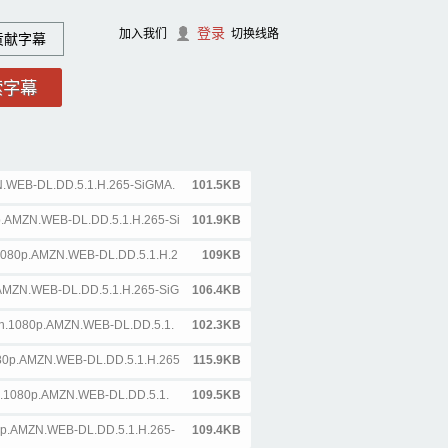
登录
加入我们
切换线路
贡献字幕
N.WEB-DL.DD.5.1.H.265-SiGMA.
101.5KB
0p.AMZN.WEB-DL.DD.5.1.H.265-Si
101.9KB
n.1080p.AMZN.WEB-DL.DD.5.1.H.2
109KB
.AMZN.WEB-DL.DD.5.1.H.265-SiG
106.4KB
own.1080p.AMZN.WEB-DL.DD.5.1.
102.3KB
080p.AMZN.WEB-DL.DD.5.1.H.265
115.9KB
ub.1080p.AMZN.WEB-DL.DD.5.1.
109.5KB
0p.AMZN.WEB-DL.DD.5.1.H.265-
109.4KB