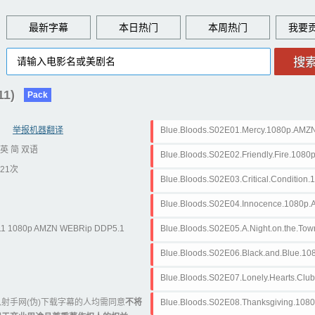
最新字幕
本日热门
本周热门
1)
Pack
举报机器翻译
Blue.Bloods.S02E01.Mercy.1080p.AMZ
英 简 双语
ass
Blue.Bloods.S02E02.Friendly.Fire.108
21次
GMA.ass
Blue.Bloods.S02E03.Critical.Conditio
65-SiGMA.ass
Blue.Bloods.S02E04.Innocence.1080p
MA.ass
1 1080p AMZN WEBRip DDP5.1
Blue.Bloods.S02E05.A.Night.on.the.T
H.265-SiGMA.ass
Blue.Bloods.S02E06.Black.and.Blue.1
-SiGMA.ass
Blue.Bloods.S02E07.Lonely.Hearts.Cl
H.265-SiGMA.ass
射手网(伪)下载字幕的人均需同意
不将
Blue.Bloods.S02E08.Thanksgiving.108