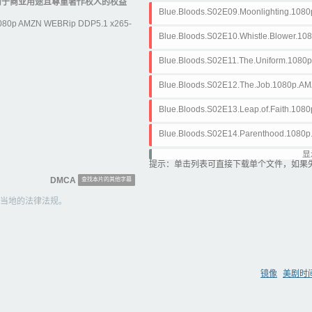
用于商业用途且尊重著作权人的权益
SiGMA.ass
Blue.Bloods.S02E09.Moonlighting.108
0p AMZN WEBRip DDP5.1 x265-
SiGMA.ass
Blue.Bloods.S02E10.Whistle.Blower.1
-SiGMA.ass
Blue.Bloods.S02E11.The.Uniform.1080
GMA.ass
Blue.Bloods.S02E12.The.Job.1080p.A
A.ass
Blue.Bloods.S02E13.Leap.of.Faith.10
SiGMA.ass
Blue.Bloods.S02E14.Parenthood.1080
GMA.ass
显
Blue.Bloods.S02E15.The.Life.We.Chos
提示：单击列表可直接下载单个文件，如果
H.265-SiGMA.ass
DMCA
查找本片的其他字幕
Blue.Bloods.S02E16.Women.With.Guns
当地的法律法规。
265-SiGMA.ass
Blue.Bloods.S02E17.Reagan.V.Reagan
265-SiGMA.ass
Blue.Bloods.S02E18.No.Questions.Ask
H.265-SiGMA.ass
Blue.Bloods.S02E19.Some.Kind.of.Her
镜像
美剧时
265-SiGMA.ass
Blue.Bloods.S02E20.Working.Girls.10
SiGMA.ass
Blue.Bloods.S02E21.Collateral.Damag