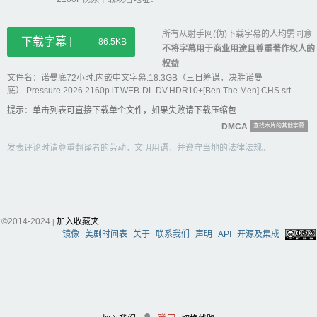
所有从射手网(伪)下载字幕的人均需同意
下载字幕 |
86.5KB
不将字幕用于商业用途且尊重著作权人的
权益
文件名：诺曼底72小时.内嵌中文字幕.18.3GB（三日筹谋，决胜诺曼
底）.Pressure.2026.2160p.iT.WEB-DL.DV.HDR10+[Ben The Men].CHS.srt
提示：单击列表可直接下载单个文件，如果失败请下载压缩包
DMCA
查找本片的其他字幕
发表评论时请尊重翻译者的劳动，文明用语，并遵守当地的法律法规。
©2014-2024
加入收藏夹
|
镜像
美剧时间表
关于
联系我们
声明
API
开源及集成