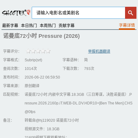
最新字幕
本日热门
本周热门
贡献字幕
诺曼底72小时 Pressure (2026)
字幕评分：
举报机器翻译
字幕格式：
Subrip(srt)
字幕语种：
简
查阅次数：
1014次
下载次数：
793次
发布时间：
2026-06-22 06:59:50
字幕来源：
原创翻译
匹配视频：
诺曼底72小时.内嵌中文字幕.18.3GB（三日筹谋，决胜诺曼底）.P
ressure.2026.2160p.iT.WEB-DL.DV.HDR10+[Ben The Men].CHS
@0fps
备注：
转载自@hj119020 诺曼底72小时
视频源文件：18.3GB
2160P视频下载观看地址：