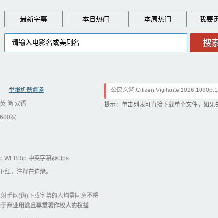
最新字幕
本日热门
本周热门
举报机器翻译
公民义警.Citizen.Vigilante.2026.1080p.
英 简 双语
SA.中英字幕.ass
提示：单击列表可直接下载单个文件，如果
680次
080p.WEBRip.中英字幕@0fps
 上白下红，注释在边缘。
射手网(伪)下载字幕的人均需同意
不将
用于商业用途且尊重著作权人的权益