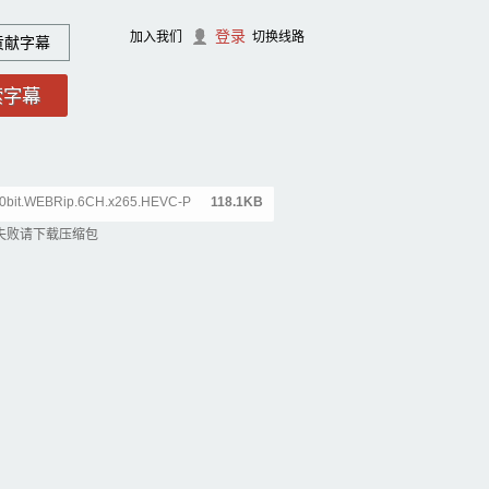
登录
加入我们
切换线路
贡献字幕
10bit.WEBRip.6CH.x265.HEVC-P
118.1KB
失败请下载压缩包