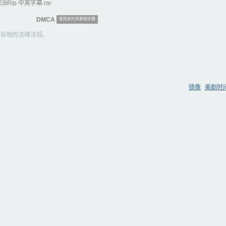
WEBRip.中英字幕.rar
DMCA
查找本片的其他字幕
当地的法律法规。
镜像
美剧时