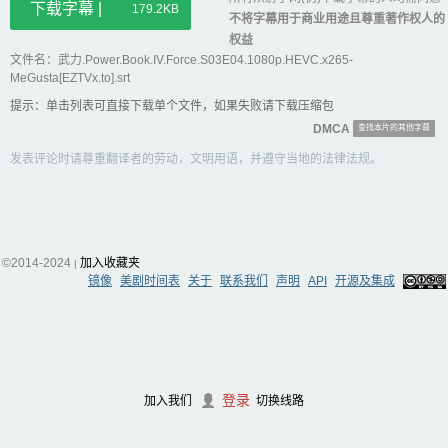
下载字幕 |
179.2KB
不将字幕用于商业用途且尊重著作权人的
权益
文件名：武力.Power.Book.IV.Force.S03E04.1080p.HEVC.x265-
MeGusta[EZTVx.to].srt
提示：单击列表可直接下载单个文件，如果失败请下载压缩包
DMCA
查找本片的其他字幕
发表评论时请尊重翻译者的劳动，文明用语，并遵守当地的法律法规。
©2014-2024
加入收藏夹
|
镜像
美剧时间表
关于
联系我们
声明
API
开源及集成
登录
加入我们
切换线路