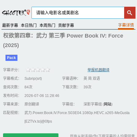
最新字幕
本日热门
本周热门
贡献字幕
权欲第四章：武力 第三季 Power Book IV: Force
(2025)
Pack
字幕评分：
举报机器翻译
字幕格式：
Subrip(srt)
字幕语种：
英 简 双语
查阅次数：
84次
下载次数：
39次
发布时间：
2026-07-06 11:28:46
字幕来源：
原创翻译
字幕组：
深影字幕组 (
网站
)
匹配视频：
武力.Power.Book.IV.Force.S03E04.1080p.HEVC.x265-MeGusta
[EZTVx.to]@0fps
所有从射手网(伪)下载字幕的人均需同意