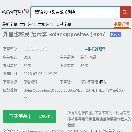
最新字幕
本日热门
本周热门
贡献字幕
外星也难民 第六季 Solar Opposites (2025)
Pack
字幕评分：
举报机器翻译
字幕格式：
SSA
字幕语种：
英 简 双语
查阅次数：
80次
下载次数：
30次
发布时间：
2026-07-06 11:29:29
字幕来源：
原创翻译
字幕组：
深影字幕组 (
网站
)
匹配视频：
Solar.Opposites.S06E03.1080p.WEB.h264-ETHEL.简体&英文@
0fps
所有从射手网(伪)下载字幕的人均需同意
下载字幕 |
139.4KB
不将字幕用于商业用途且尊重著作权人的
权益
文件名：Solar.Opposites.S06E03.1080p.WEB.h264-ETHEL.简体&英文.ass