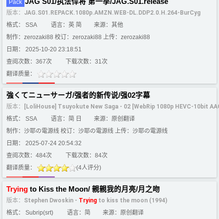
JAG S01/执法悍将 第一季/JAG.S01.release
Pack
版本：
JAG.S01.REPACK.1080p.AMZN.WEB-DL.DDP2.0.H.264-BurCyg
格式： SSA
语言：英 简
来源：其他
制作：zerozaki88 校订：zerozaki88 上传：zerozaki88
日期： 2025-10-20 23:18:51
查阅次数：367次
下载次数：31次
翻译质量：
強くてニューサーガ/强者的新传说/强02字幕
版本：
[LoliHouse] Tsuyokute New Saga - 02 [WebRip 1080p HEVC-10bit AA
格式： SSA
语言：简 日
来源：原创翻译
制作：沙耶の電源线 校订：沙耶の電源线 上传：沙耶の電源线
日期： 2025-07-24 20:54:32
查阅次数：484次
下载次数：84次
翻译质量：
(4人评分)
Trying
to Kiss the Moon/ 親親我的月亮/月之吻
版本：
Stephen Dwoskin -
Trying
to kiss the moon (1994)
格式： Subrip(srt)
语言：简
来源：原创翻译