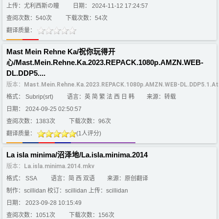
上传：尤利西斯の瞳
日期： 2024-11-12 17:24:57
查阅次数：540次
下载次数：54次
翻译质量：
Mast Mein Rehne Ka/祝你玩得开
心/Mast.Mein.Rehne.Ka.2023.REPACK.1080p.AMZN.WEB-
DL.DDP5....
版本：
Mast.Mein.Rehne.Ka.2023.REPACK.1080p.AMZN.WEB-DL.DDP5.1.A
格式： Subrip(srt)
语言：英 简 繁 法 西 日 韩
来源：转载
日期： 2024-09-25 02:50:57
查阅次数：1383次
下载次数：96次
翻译质量：
(1人评分)
La isla minima/沼泽地/La.isla.minima.2014
版本：
La.isla.minima.2014.mkv
格式： SSA
语言：简 西 双语
来源：原创翻译
制作：scillidan 校订：scillidan 上传：scillidan
日期： 2023-09-28 10:15:49
查阅次数：1051次
下载次数：156次