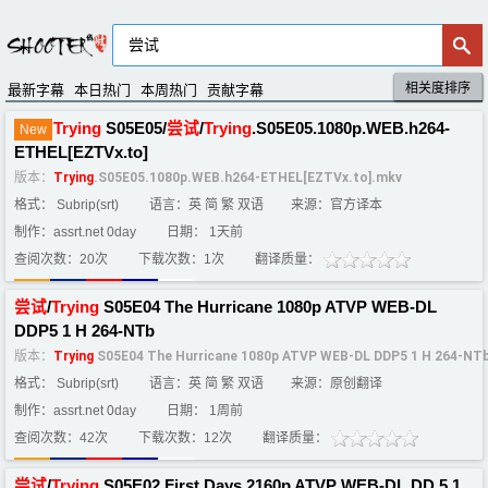
相关度排序
默认排序
评分排序
最新字幕
本日热门
本周热门
贡献字幕
Trying
S05E05/
尝试
/
Trying
.S05E05.1080p.WEB.h264-
New
ETHEL[EZTVx.to]
版本：
Trying
.S05E05.1080p.WEB.h264-ETHEL[EZTVx.to].mkv
格式： Subrip(srt)
语言：英 简 繁 双语
来源：官方译本
制作：assrt.net 0day
日期： 1天前
查阅次数：20次
下载次数：1次
翻译质量：
尝试
/
Trying
S05E04 The Hurricane 1080p ATVP WEB-DL
DDP5 1 H 264-NTb
版本：
Trying
S05E04 The Hurricane 1080p ATVP WEB-DL DDP5 1 H 264-NT
格式： Subrip(srt)
语言：英 简 繁 双语
来源：原创翻译
制作：assrt.net 0day
日期： 1周前
查阅次数：42次
下载次数：12次
翻译质量：
尝试
/
Trying
S05E02 First Days 2160p ATVP WEB-DL DD 5 1