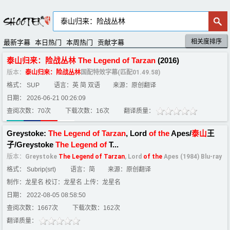
相关度排序
默认排序
评分排序
最新字幕
本日热门
本周热门
贡献字幕
泰山
归来
：
险
战
丛
林
The
Legend
of
Tarzan
(2016)
版本：
泰山
归来
：
险
战
丛
林
国配特效字幕(匹配01.49.58)
格式： SUP
语言：英 简 双语
来源：原创翻译
日期： 2026-06-21 00:26:09
查阅次数：70次
下载次数：16次
翻译质量：
Greystoke:
The
Legend
of
Tarzan
, Lord
of
the
Apes/
泰山
王
子/Greystoke
The
Legend
of
T...
版本：
Greystoke
The
Legend
of
Tarzan
, Lord
of
the
Apes (1984) Blu-ray
格式： Subrip(srt)
语言：简
来源：原创翻译
制作：龙星名 校订：龙星名 上传：龙星名
日期： 2022-08-05 08:58:50
查阅次数：1667次
下载次数：162次
翻译质量：