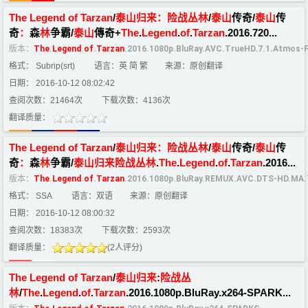
The
Legend
of
Tarzan
/
泰山
归来
：
险
战
丛
林
/
泰山
传奇/
泰山
传
奇
：
森
林
争霸/
泰山
傳奇+
The
.
Legend
.
of
.
Tarzan
.2016.720...
版本：
The
.
Legend
.
of
.
Tarzan
.2016.1080p.BluRay.AVC.TrueHD.7.1.Atmos-
格式： Subrip(srt)
语言：英 简 繁
来源：原创翻译
日期： 2016-10-12 08:02:42
查阅次数：21464次
下载次数：4136次
翻译质量：
The
Legend
of
Tarzan
/
泰山
归来
：
险
战
丛
林
/
泰山
传奇/
泰山
传
奇
：
森
林
争霸/
泰山
归来
险
战
丛
林
.
The
.
Legend
.
of
.
Tarzan
.2016...
版本：
The
.
Legend
.
of
.
Tarzan
.2016.1080p.BluRay.REMUX.AVC.DTS-HD.MA
格式： SSA
语言：双语
来源：原创翻译
日期： 2016-10-12 08:00:32
查阅次数：18383次
下载次数：2593次
翻译质量：
(2人评分)
The
Legend
of
Tarzan
/
泰山
归来
:
险
战
丛
林
/
The
.
Legend
.
of
.
Tarzan
.2016.1080p.BluRay.x264-SPARK...