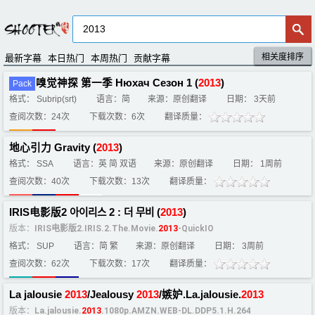
相关度排序
默认排序
评分排序
最新字幕
本日热门
本周热门
贡献字幕
嗅觉神探 第一季 Нюхач Сезон 1 (
2013
)
Pack
格式： Subrip(srt)
语言：简
来源：原创翻译
日期： 3天前
查阅次数：24次
下载次数：6次
翻译质量：
地心引力 Gravity (
2013
)
格式： SSA
语言：英 简 双语
来源：原创翻译
日期： 1周前
查阅次数：40次
下载次数：13次
翻译质量：
IRIS电影版2 아이리스 2 : 더 무비 (
2013
)
版本：
IRIS电影版2.IRIS.2.The.Movie.
2013
-QuickIO
格式： SUP
语言：简 繁
来源：原创翻译
日期： 3周前
查阅次数：62次
下载次数：17次
翻译质量：
La jalousie
2013
/Jealousy
2013
/嫉妒.La.jalousie.
2013
版本：
La.jalousie.
2013
.1080p.AMZN.WEB-DL.DDP5.1.H.264