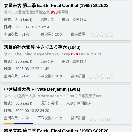
泰星来客 第二季 Earth: Final Conflict (1998) S02E22
版本：
入侵地球 第2季第22集
DVD
字幕版
格式： Subrip(srt)
语言：繁
来源：原创翻译
日期： 2026-06-18 21:18:54
查阅次数：51次
下载次数：10次
翻译质量：
活着的孙六家族 生きてゐる孫六 (1943)
版本：
The.Living.Magoroku.1943.480p.
DVD
.MPEG-2.AC3
格式： Subrip(srt)
语言：简
来源：原创翻译
日期： 2026-06-13 23:11:49
查阅次数：91次
下载次数：36次
翻译质量：
小迷糊当大兵 Private Benjamin (1981)
版本：
小迷糊当大兵 Private Benjamin (1981) 台繁及英字ocr
格式： Subrip(srt)
语言：英 繁
来源：原创翻译
日期： 2026-06-13 22:34:20
查阅次数：75次
下载次数：31次
翻译质量：
泰星来客 第二季 Earth: Final Conflict (1998) S02E20