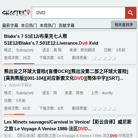
相关度排序
默认排序
评分排序
最新字幕
本日热门
本周热门
贡献字幕
Blake's 7 S1E12/布莱克七人帮
S1E12/Blake's.7.S01E12.Liverance.
Dvd
Xvid
格式： Subrip(srt)
语言：英 简
来源：原创翻译
日期： 3天前
查阅次数：26次
下载次数：8次
翻译质量：
熊出没之环球大冒险/[盲僧OCR][熊出没第二部之环球大冒险]
[臭狗熊版][001-104][对应新索文化
DVD
][简体中字][SRT]...
SUBHD字幕站
格式： Subrip(srt)
语言：简
来源：其他
上传：ikunfly
日期： 5天前
查阅次数：40次
下载次数：8次
翻译质量：
Les Minets sauvages/Carnival in Venice/【彩云自译】威尼斯
之旅 Le Voyage A Venise 1986-法区
DVD
...
版本：
【彩云自译】威尼斯之旅 Le Voyage A Venise 1986-法区
DVD
.中英双字