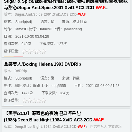
Sugar & Spice/辣妹抢银行/甜心辣妹/啦啦俏娇娃/酸甜苦辣/辣妹
与甜心/Sugar.And.Spice.2001.XviD.AC3.2CD-
WAF
...
版本：
Sugar.And.Spice.2001.XviD.AC3.2CD-
WAF
格式： Subrip(srt)
语言：简
来源：校订翻译
制作：JamesD 校订：JamesD 上传：jamesdeng
日期： 2021-10-30 03:04:29
查阅次数：949次
下载次数：127次
翻译质量：
盒裝美人/Boxing Helena 1993 DVDRip
版本：
DVDRip
格式： Subrip(srt)
语言：繁
来源：转载
制作：網路 校订：網路 上传：qqq5555
日期： 2021-05-08 00:51:23
查阅次数：1471次
下载次数：184次
翻译质量：
【英字/2CD】深蓝色的夜晚 깊고 푸른 밤
(1985)/Deep.Blue.Night.1984.XviD.AC3.2CD-
WAF
版本：
Deep.Blue.Night.1984.XviD.AC3.2CD-
WAF
同志亦凡人中文论坛