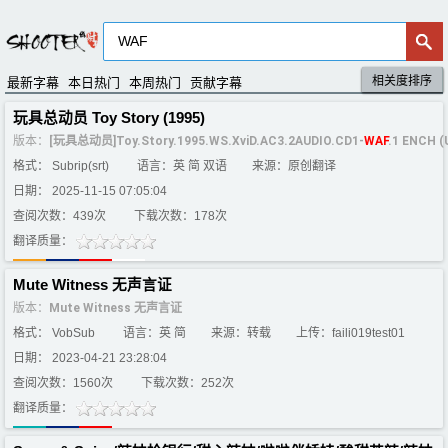
相关度排序
默认排序
评分排序
最新字幕
本日热门
本周热门
贡献字幕
玩具总动员 Toy Story (1995)
版本：
[玩具总动员]Toy.Story.1995.WS.XviD.AC3.2AUDIO.CD1-
WAF
.1 ENCH 
格式： Subrip(srt)
语言：英 简 双语
来源：原创翻译
日期： 2025-11-15 07:05:04
查阅次数：439次
下载次数：178次
翻译质量：
Mute Witness 无声言证
版本：
Mute Witness 无声言证
格式： VobSub
语言：英 简
来源：转载
上传：faili019test01
日期： 2023-04-21 23:28:04
查阅次数：1560次
下载次数：252次
翻译质量：