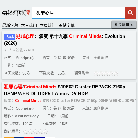
相关度排序
默认排序
评分排序
最新字幕
本日热门
本周热门
贡献字幕
犯罪
心理
：演变 第十九季
Criminal
Minds
: Evolution
Pack
(2026)
人人影视YYeTs
格式： Subrip(srt)
语言：英 简 繁 双语
来源：原创翻译
日期： 1周前
查阅次数：53次
下载次数：16次
翻译质量：
犯罪
心理
/
Criminal
Minds
S19E02 Cluster REPACK 2160p
DSNP WEB-DL DDP5 1 Atmos DV HDR ...
版本：
Criminal
Minds
S19E02 Cluster REPACK 2160p DSNP WEB-DL DDP5 1
格式： Subrip(srt)
语言：英 简 繁 双语
来源：原创翻译
制作：assrt.net 0day
日期： 1周前
查阅次数：101次
下载次数：15次
翻译质量：