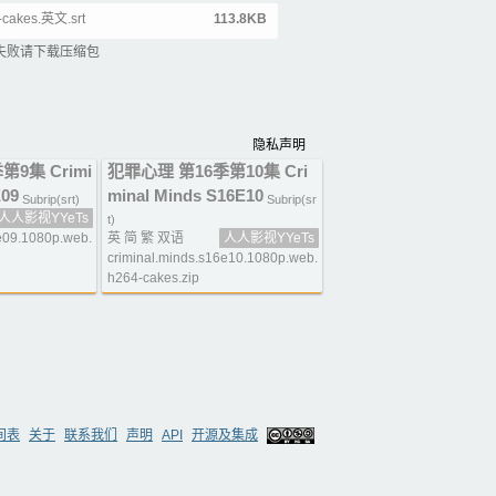
-cakes.英文.srt
113.8KB
失败请下载压缩包
隐私声明
9集 Crimi
犯罪心理 第16季第10集 Cri
E09
minal Minds S16E10
Subrip(srt)
Subrip(sr
人人影视YYeTs
t)
6e09.1080p.web.
英 简 繁 双语
人人影视YYeTs
criminal.minds.s16e10.1080p.web.
h264-cakes.zip
间表
关于
联系我们
声明
API
开源及集成