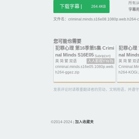
所有从
下载字幕 |
264.4KB
字幕
文件名：criminal.minds.s16e08.1080p.web.h264-c
您可能也需要
犯罪心理 第16季第5集 Crimi
犯罪心理 第
nal Minds S16E05
nal Mind
Subrip(srt)
英 简 繁 双语
人人影视YYeTs
英 简 繁 双
criminal.minds.s16e05.1080p.web.
Criminal.M
h264-ggez.zip
h264-KOGi.
发表评论时请尊重翻译者的劳动，文明用语，并遵守
©2014-2024
加入收藏夹
|