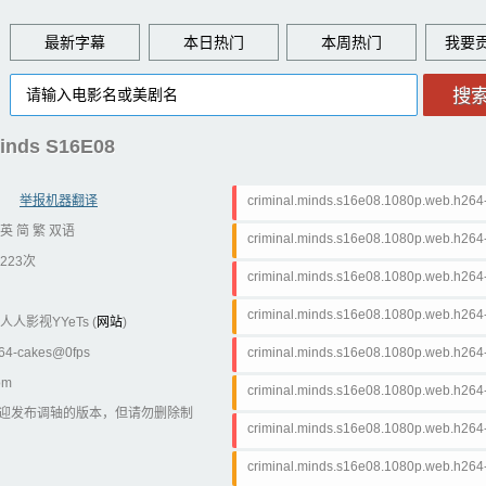
最新字幕
本日热门
本周热门
nds S16E08
举报机器翻译
criminal.minds.s16e08.1080p.web.h2
英 简 繁 双语
criminal.minds.s16e08.1080p.web.h2
223次
criminal.minds.s16e08.1080p.web.h26
criminal.minds.s16e08.1080p.web.h264
人人影视YYeTs (
网站
)
264-cakes@0fps
criminal.minds.s16e08.1080p.web.h2
om
criminal.minds.s16e08.1080p.web.h2
迎发布调轴的版本，但请勿删除制
criminal.minds.s16e08.1080p.web.h26
criminal.minds.s16e08.1080p.web.h264