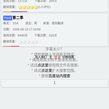
查阅次数：1372次
下载次数：264次
翻译质量：
(1人评分)
第二季
Pack
格式： SSA
语言：简
来源：原创翻译
日期： 2006-06-19 17:16:00
查阅次数：9490次
下载次数：835次
翻译质量：
字幕太少？
* 请检查输入字词有无错误。
登录
加入我们
切换线路
* 请改用英文而不是译名检索。
* 试试
点这里
按视频文件名搜索。
* 试试
点这里
扩大搜索范围。
* 使用
百度站内搜索
1