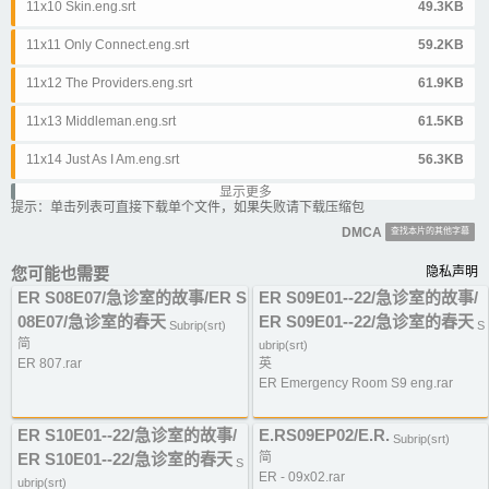
11x10 Skin.eng.srt
49.3KB
11x11 Only Connect.eng.srt
59.2KB
11x12 The Providers.eng.srt
61.9KB
11x13 Middleman.eng.srt
61.5KB
11x14 Just As I Am.eng.srt
56.3KB
显示更多
11x15 Alone In A Crowd.eng.srt
61.6KB
提示：单击列表可直接下载单个文件，如果失败请下载压缩包
DMCA
查找本片的其他字幕
11x16 Here And There.eng.srt
53.8KB
您可能也需要
隐私声明
11x17 Back In The World.eng.srt
50.7KB
ER S08E07/急诊室的故事/ER S
ER S09E01--22/急诊室的故事/
11x18 Refusal Of Care.eng.srt
63.5KB
08E07/急诊室的春天
ER S09E01--22/急诊室的春天
Subrip(srt)
S
简
ubrip(srt)
11x19 Ruby Redux.eng.srt
60.3KB
ER 807.rar
英
ER Emergency Room S9 eng.rar
11x20 You Are Here.eng.srt
62.3KB
11x21 Carter Est Amoureux.eng.srt
51.9KB
ER S10E01--22/急诊室的故事/
E.RS09EP02/E.R.
Subrip(srt)
ER S10E01--22/急诊室的春天
简
S
11x22 The Show Must Go On.eng.srt
55.8KB
ER - 09x02.rar
ubrip(srt)