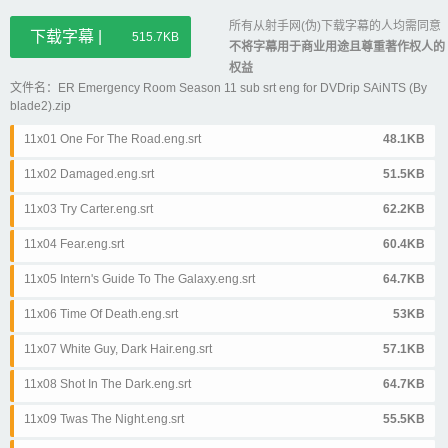
所有从射手网(伪)下载字幕的人均需同意
下载字幕 |
515.7KB
不将字幕用于商业用途且尊重著作权人的
权益
文件名：ER Emergency Room Season 11 sub srt eng for DVDrip SAiNTS (By
blade2).zip
11x01 One For The Road.eng.srt
48.1KB
11x02 Damaged.eng.srt
51.5KB
11x03 Try Carter.eng.srt
62.2KB
11x04 Fear.eng.srt
60.4KB
11x05 Intern's Guide To The Galaxy.eng.srt
64.7KB
11x06 Time Of Death.eng.srt
53KB
11x07 White Guy, Dark Hair.eng.srt
57.1KB
11x08 Shot In The Dark.eng.srt
64.7KB
11x09 Twas The Night.eng.srt
55.5KB