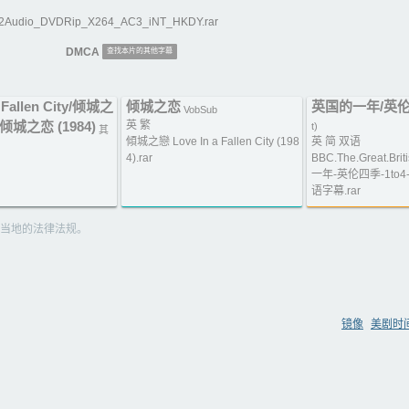
_2Audio_DVDRip_X264_AC3_iNT_HKDY.rar
DMCA
查找本片的其他字幕
a Fallen City/倾城之
倾城之恋
英国的一年/英
VobSub
)/倾城之恋 (1984)
英 繁
t)
其
傾城之戀 Love In a Fallen City (198
英 简 双语
4).rar
BBC.The.Great.Bri
一年-英伦四季-1to
语字幕.rar
当地的法律法规。
镜像
美剧时