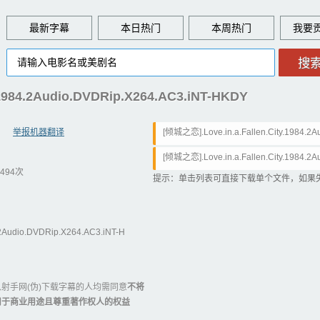
最新字幕
本日热门
本周热门
.1984.2Audio.DVDRip.X264.AC3.iNT-HKDY
举报机器翻译
[倾城之恋].Love.in.a.Fallen.City.1984.2
Y.cht.srt
[倾城之恋].Love.in.a.Fallen.City.1984.2
494次
Y.chs.srt
提示：单击列表可直接下载单个文件，如果
.2Audio.DVDRip.X264.AC3.iNT-H
射手网(伪)下载字幕的人均需同意
不将
用于商业用途且尊重著作权人的权益