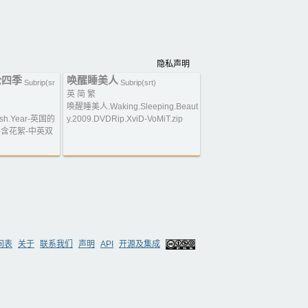
隐私声明
伦四季
唤醒睡美人
Subrip(sr
Subrip(srt)
英 简 繁
唤醒睡美人.Waking.Sleeping.Beaut
tish.Year-英国的
y.2009.DVDRip.XviD-VoMiT.zip
4-含花絮-中英双
间表
关于
联系我们
声明
API
开源及集成