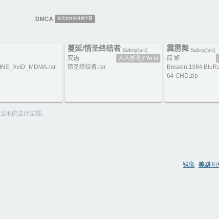
DMCA
查找本片的其他字幕
蔓延/情圣终结者
霹雳舞
)
Subrip(srt)
Subrip(srt)
双语
人人影视YYeTs
简 繁
INE_XviD_MDMA.rar
情圣终结者.rar
Breakin.1984.BluR
64-CHD.zip
当地的法律法规。
镜像
美剧时