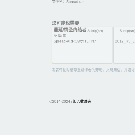
文件名：Spread.rar
您可能也需要
蔓延/情圣终结者
...
Subrip(srt)
Subrip(srt
英 简 繁
Spread-ARROW@TLF.rar
2012_R5_L
发表评论时请尊重翻译者的劳动，文明用语，并遵守
©2014-2024
加入收藏夹
|