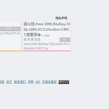
隐私声明
盗火线.Heat.1995.BluRay.72
人人影视YYeTs
0p.x264.AC3.2Audios-CMC
ay.720p.DTS.x2
T.简繁英�...
SSA
英 简 繁 双语
CMCT
Heat.1995.BluRay.720p.x264.AC3.
2Audios-CMCT.zip
间表
关于
联系我们
声明
API
开源及集成