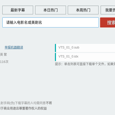
最新字幕
本日热门
本周热门
举报机器翻译
VTS_01_0.sub
英 繁
VTS_01_0.idx
116次
提示：单击列表可直接下载单个文件，如果
射手网(伪)下载字幕的人均需同意
不将
用于商业用途且尊重著作权人的权益